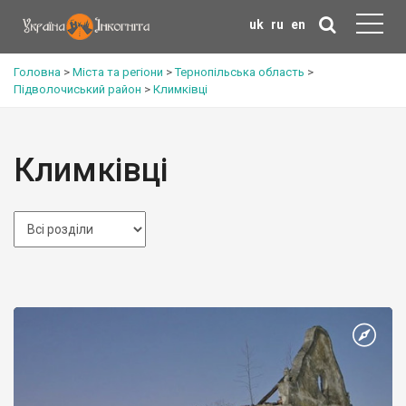
uk
ru
en
Головна
>
Міста та регіони
>
Тернопільська область
>
Підволочиський район
>
Климківці
Климківці