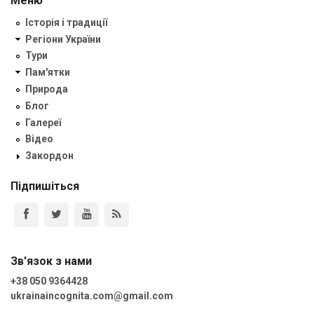
Меню
Історія і традиції
Регіони України
Тури
Пам'ятки
Природа
Блог
Галереї
Відео
Закордон
Підпишіться
Зв'язок з нами
+38 050 9364428
ukrainaincognita.com@gmail.com