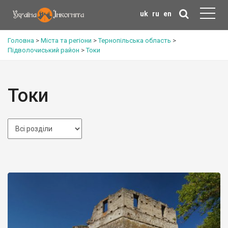
uk
ru
en
Головна
>
Міста та регіони
>
Тернопільська область
>
Підволочиський район
>
Токи
Токи