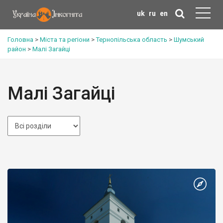
uk
ru
en
Головна
>
Міста та регіони
>
Тернопільська область
>
Шумський
район
>
Малі Загайці
Малі Загайці