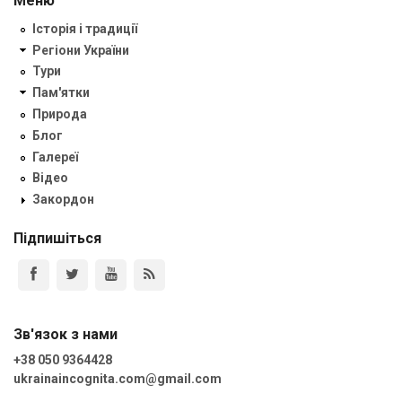
Меню
Історія і традиції
Регіони України
Тури
Пам'ятки
Природа
Блог
Галереї
Відео
Закордон
Підпишіться
Зв'язок з нами
+38 050 9364428
ukrainaincognita.com@gmail.com