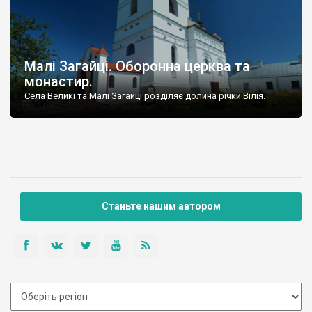
Малі Загайці. Оборонна церква та
монастир.
Села Великі та Малі Загайці розділяє долина річки Вілія.
Станьте нашим автором