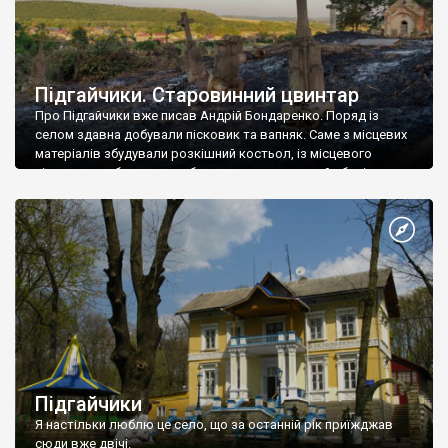
Підгайчики. Старовинний цвинтар
Про Підгайчики вже писав Андрій Бондаренко. Поряд із
селом здавна добували пісковик та вапняк. Саме з місцевих
матеріалів збудували розкішний костьол, із місцевого
пісковику робили надгробки для цвинтаря, який зберігся у
селі із 19 століття.
Підгайчики
Я настільки люблю це село, що за останній рік приїжджав
сюди вже двічі.