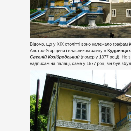
Відомо, що у ХІХ столітті воно належало графам
Австро-Угорщини і власником замку в
Кудринцях
Євгеній Козібродський
(помер у 1877 році). Не з
надписам на палаці, саме у 1877 році він був збу