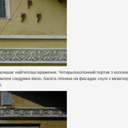
алишає найтепліші враження. Чотирьохколонний портик з колон
ені сандрики вікон, багата ліпнина на фасадах скупі з мініатю
.