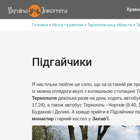
Крам
Головна
>
Міста та регіони
>
Тернопільська область
>
Т
Підгайчики
Я настільки люблю це село, що за останній рік п
їх можна оглядати вкупі з колишньою столицею
Т
Тернополя
декілька разів на день ходять автобус Т
17.24), а також автобус Тернопіль –Чортків (8.40,
Буданові і Долині. А краще прийти в Підгайчики п
монастир
і гарний костел у
Залав’ї.