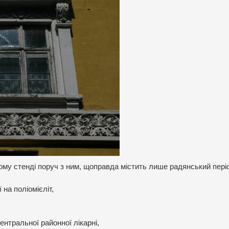
ому стенді поруч з ним, щоправда містить лише радянський пері
 на поліомієліт,
ентральної районної лікарні,