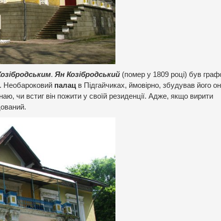
Козібродським
.
Ян Козібродський
(помер у 1809 році) був гра
. Необароковий
палац
в Підгайчиках, ймовірно, збудував його о
наю, чи встиг він пожити у своїй резиденції. Адже, якщо вирити
дований.