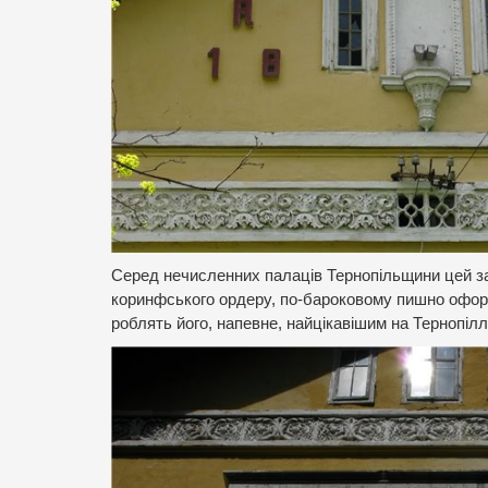
Серед нечисленних палаців Тернопільщини цей з
коринфського ордеру, по-бароковому пишно оформл
роблять його, напевне, найцікавішим на Тернопіллі