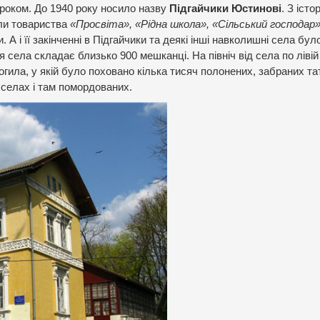
роком. До 1940 року носило назву
Підгайчики Юстинові
. З істо
яли товариства
«Просвіта», «Рідна школа», «Сільський господар
. А і її закінченні в Підгайчики та деякі інші навколишні села бул
села складає близько 900 мешканці. На північ від села по лівій
гила, у якій було поховано кілька тисяч полонених, забраних та
 селах і там помордованих.