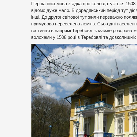
Перша письмова згадка про село датується 1508 
відомо дуже мало. В дорадянський період тут ді
інші. До другої світової тут жили переважно поляки
примусово переселено лемків. Сьогодні населення 
гостинця в напрямі Теребовлі є майже розорана мо
волохами у 1508 році в Теребовлі та довколишніх