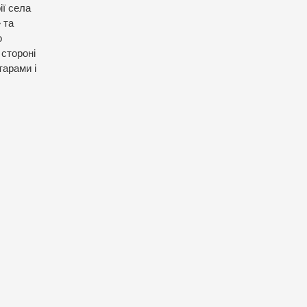
рії села
»
та
о
 стороні
тарами і