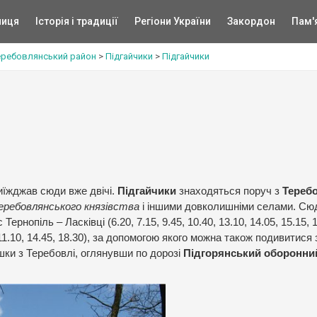
ниця
Історія і традиції
Регіони України
Закордон
Пам'
еребовлянський район
>
Підгайчики
>
Підгайчики
риїжджав сюди вже двічі.
Підгайчики
знаходяться поруч з
Тереб
еребовлянського князівства
і іншими довколишніми селами. Сю
ернопіль – Ласківці (6.20, 7.15, 9.45, 10.40, 13.10, 14.05, 15.15, 1
 11.10, 14.45, 18.30), за допомогою якого можна також подивитися
ішки з Теребовлі, оглянувши по дорозі
Підгорянський оборонни