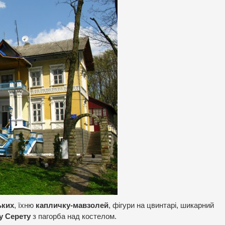
ьких
, їхню
капличку-мавзолей
, фігури на цвинтарі, шикарний
у Серету
з пагорба над костелом.