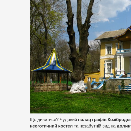
Що дивитися? Чудовий
палац графів Козібродс
неоготичний костел
та незабутній вид на
долин