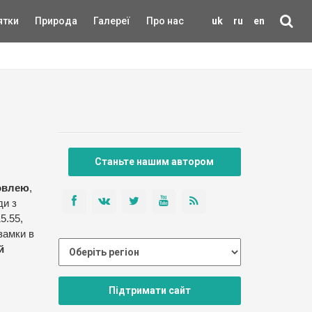
ятки
Природа
Галереї
Про нас
uk
ru
en
Станьте нашим автором
овлею
,
ди з
5.55,
 замки в
й
Підтримати сайт