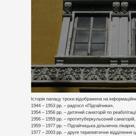
Історія палацу трохи відображена на інформаційн
1944 – 1953 рр. – радгосп «Підгайчики»,
1954 – 1956 рр. – дитячий санаторій по реабілітації
1956 – 1959 рр. – протитуберкульозний санаторій,
1959 – 1977 рр. – Підгайчицька дільнична лікарня,
1977 – 2003 рр. – друге терапевтичне відділення ц