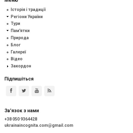
Меню
Історія і традиції
Регіони України
Тури
Пам'ятки
Природа
Блог
Галереї
Відео
Закордон
Підпишіться
Зв'язок з нами
+38 050 9364428
ukrainaincognita.com@gmail.com