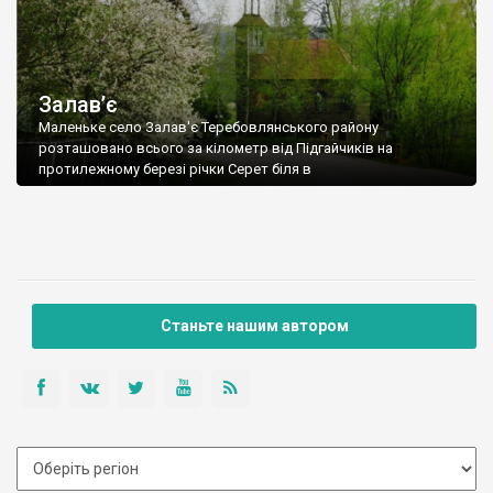
Залав’є
Маленьке село Залав'є Теребовлянського району
розташовано всього за кілометр від Підгайчиків на
протилежному березі річки Серет біля в
Станьте нашим автором