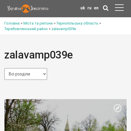
uk
ru
en
Головна
>
Міста та регіони
>
Тернопільська область
>
Теребовлянський район
>
zalavamp039e
zalavamp039e