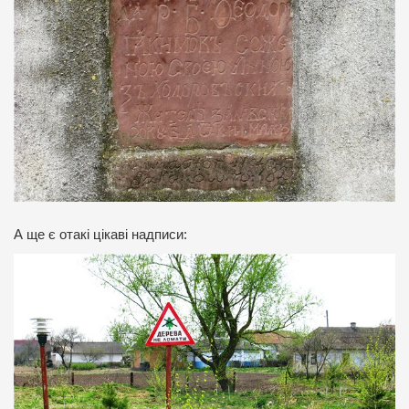
А ще є отакі цікаві надписи: