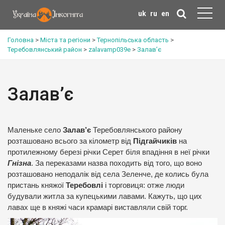
uk
ru
en
Головна
>
Міста та регіони
>
Тернопільська область
>
Теребовлянський район
>
zalavamp039e
>
Залав’є
Залав’є
Маленьке село
Залав’є
Теребовлянського району
розташовано всього за кілометр від
Підгайчиків
на
протилежному березі річки Серет біля впадіння в неї річки
Гнізна
. За переказами назва походить від того, що воно
розташовано неподалік від села Зеленче, де колись була
пристань княжої
Теребовлі
і торговиця: отже люди
будували житла за купецькими лавами. Кажуть, що цих
лавах ще в княжі часи крамарі виставляли свій торг.