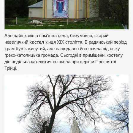
Але найцікавіша пам’ятка села, безумовно, старий
невеличкий
костел
кінця ХІХ століття. В радянський період
храм був закинутий, але нащодавно його взяла під опіку
греко-католицька громада. Сьогодні в приміщенні костелу
діє недільна катехитична школа при церкви Пресвятої
Трійці.