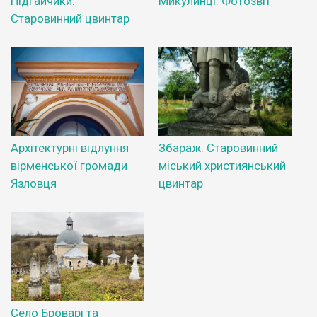
Підгайчики.
Микулинці. Фотозвіт
Старовинний цвинтар
Архітектурні відлуння
Збараж. Старовинний
вірменської громади
міський християнський
Язловця
цвинтар
Село Броварі та