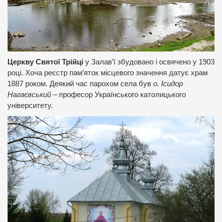
Церкву Святої Трійці
у Залав’ї збудовано і освячено у 1903
році. Хоча реєстр пам’яток місцевого значення датує храм
1887 роком. Деякий час парохом села був
о. Ісидор
Нагаєвський
– професор Українського католицького
університету.