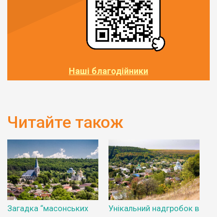
Наші благодійники
Читайте також
Загадка “масонських
Унікальний надгробок в