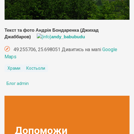
Текст та фото Андрія Бондаренка (Джихад
Джаббаров)
andy_babubudu
49.255706, 25.698051 Дивитись на мапі
Google
Maps
Храми
Костьоли
Блог admin
Допоможи