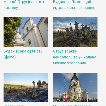
марок” Струсівського
Буданові. Як поліцай
костелу
віддав життя за євреїв
Буданівська святість
Струсівський
(фото)
некрополь та унікальна
могила утоплениці