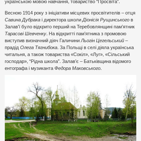
українською мовою навчання, товариство “Просвіта”.
Весною 1914 року з ініціативи місцевих просвітителів – отця
Савина Дубрака
і директора школи
Діонісія Рущинського
в
Залав’ї було відкрито перший на Теребовлянщині пам’ятник
Тарасові Шевченку
. На відкритті пам’ятника з промовою
виступив визначний діяч Галичини
Льогін Цегельський
–
прадід
Олега Тягнибока
. За Польщі в селі діяла українська
читальня, а також товариства «Сокіл», «Луг», «Сільський
господар», “Рідна школа”. Залав’є – Батьківщина відомого
ентографа і музиканта
Федора Маковського
.