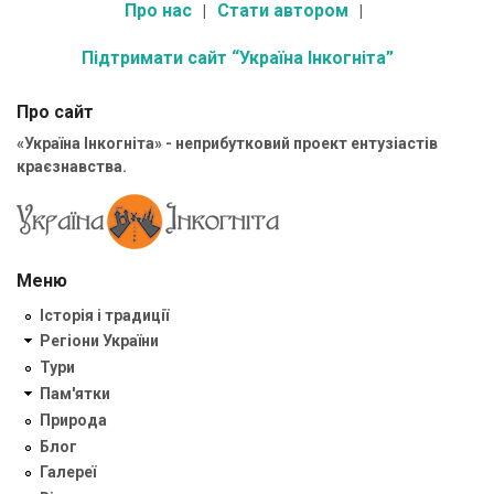
Про нас
Стати автором
Підтримати сайт “Україна Інкогніта”
Про сайт
«Україна Інкогніта» - неприбутковий проект ентузіастів
краєзнавства.
Меню
Історія і традиції
Регіони України
Тури
Пам'ятки
Природа
Блог
Галереї