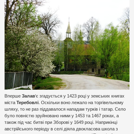
Вперше
Залав
‘є згадується у 1423 році у земських книгах
міста
Теребовлі
. Оскільки воно лежало на торгівельному
шляху, то не раз піддавалося нападам турків і татар. Село
було повністю зруйновано ними у 1453 та 1467 роках, а
також під час битві при Зборові у 1649 році. Наприкінці
австрійського періоду в селі діяла двокласова школа з