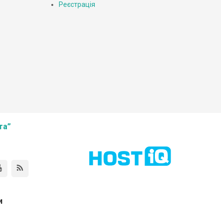
Реєстрація
та”
и