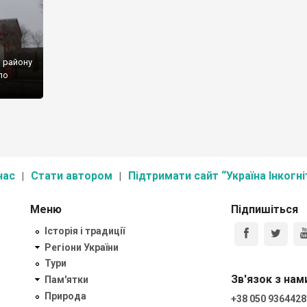
 району
ло
ин
ицька
нський
йнована
нас
Стати автором
Підтримати сайт “Україна Інкогні
Меню
Підпишіться
Історія і традиції
Регіони України
Тури
Зв'язок з нам
Пам'ятки
Природа
+38 050 9364428