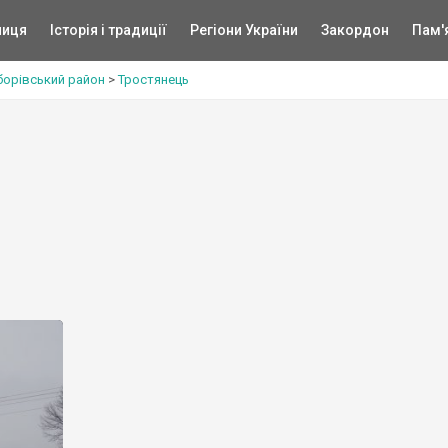
ниця
Історія і традиції
Регіони України
Закордон
Пам'
борівський район
>
Тростянець