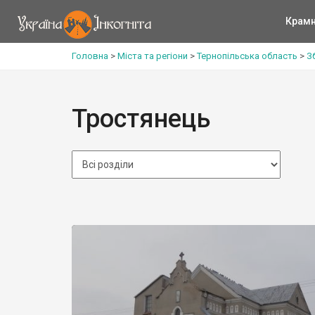
Крам
Головна
>
Міста та регіони
>
Тернопільська область
>
З
Тростянець