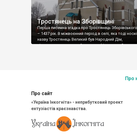
Тростянець на Зборівщині
Перша писемна згадка про Тростянець Зборівського
– 1437 рік. В міжвоєнний період в селі, яка тоді носи
назву Тростянець Великий був Народний Дім,
сільськогосподарський магазин, фільварок Сестер
милосердя, молочарня Молочного кооперативу, мл
«Спілки млинарів», греко-католицька та римо-катол
парафії, початкова школа, пожежна частина, «Украї
народний дім». В Тростянці є дві святині, одна – зру
колишня […]
Про 
Про сайт
«Україна Інкогніта» - неприбутковий проект
ентузіастів краєзнавства.