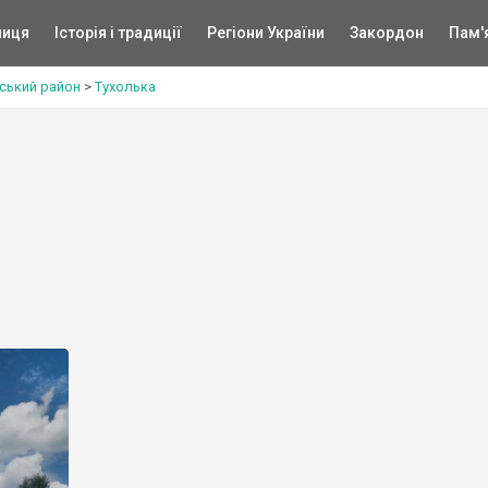
ниця
Історія і традиції
Регіони України
Закордон
Пам'
ський район
>
Тухолька