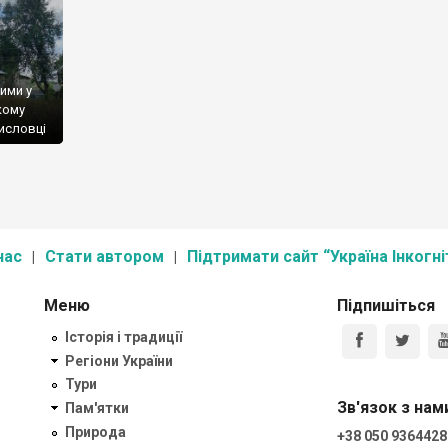
ними у
кому
мисловці
ликому
откою
1 р. […]
нас
Стати автором
Підтримати сайт “Україна Інкогні
Меню
Підпишіться
Історія і традиції
Регіони України
Тури
Зв'язок з нам
Пам'ятки
Природа
+38 050 9364428