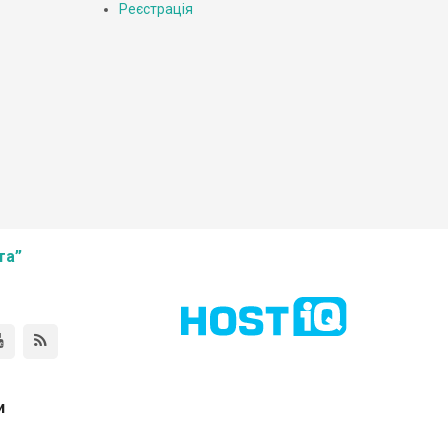
Реєстрація
та”
и