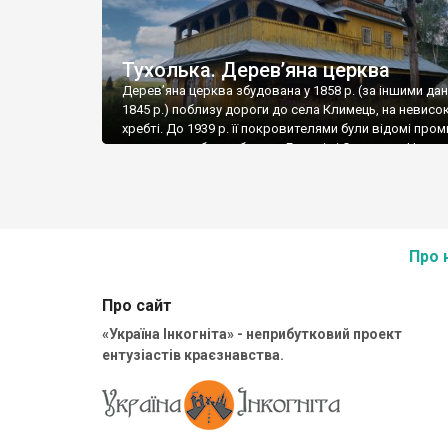
Тухолька. Дерев’яна церква
Дерев’яна церква збудована у 1858 р. (за іншими да
1845 р.) поблизу дороги до села Климець, на невисо
хребті. До 1939 р. її покровителями були відомі про
та меценати брати барони Гредлі зі Сколього. На ве
металевому хресті напроти церкви є таблиця з кор
історією святині у період 2-ї половини ХХ ст.: “8.ІХ.196
Про 
Про сайт
«Україна Інкогніта» - неприбутковий проект
ентузіастів краєзнавства.