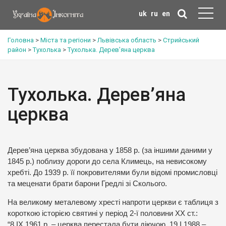
uk
ru
en
Головна
>
Міста та регіони
>
Львівська область
>
Стрийський
район
>
Тухолька
>
Тухолька. Дерев’яна церква
Тухолька. Дерев’яна
церква
Дерев’яна церква збудована у 1858 р. (за іншими даними у
1845 р.) поблизу дороги до села Климець, на невисокому
хребті. До 1939 р. її покровителями були відомі промисловці
та меценати брати барони Гредлі зі Сколього.
На великому металевому хресті напроти церкви є таблиця з
короткою історією святині у період 2-ї половини ХХ ст.:
“8.ІХ.1961 р. – церква перестала бути діючою. 19.І.1988 –