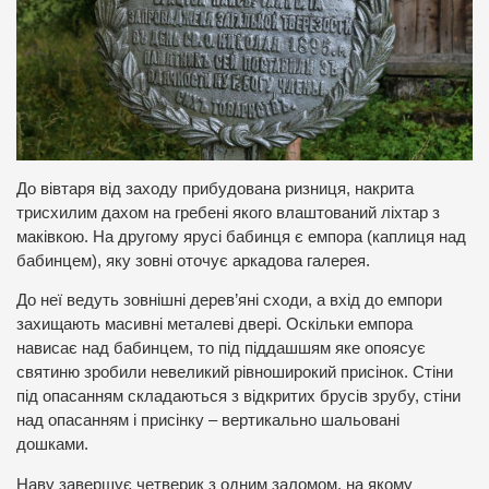
До вівтаря від заходу прибудована ризниця, накрита
трисхилим дахом на гребені якого влаштований ліхтар з
маківкою. На другому ярусі бабинця є емпора (каплиця над
бабинцем), яку зовні оточує аркадова галерея.
До неї ведуть зовнішні дерев’яні сходи, а вхід до емпори
захищають масивні металеві двері. Оскільки емпора
нависає над бабинцем, то під піддашшям яке опоясує
святиню зробили невеликий рівноширокий присінок. Стіни
під опасанням складаються з відкритих брусів зрубу, стіни
над опасанням і присінку – вертикально шальовані
дошками.
Наву завершує четверик з одним заломом, на якому