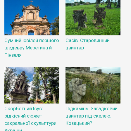
Сумний ювілей першого
Сасів. Старовинний
шедевру Меретина й
цвинтар
Пінзеля
Скорботний Ісус:
Підкамінь. Загадковий
рідкісний сюжет
цвинтар під скелею.
сакральної скульптури
Козацький?
України