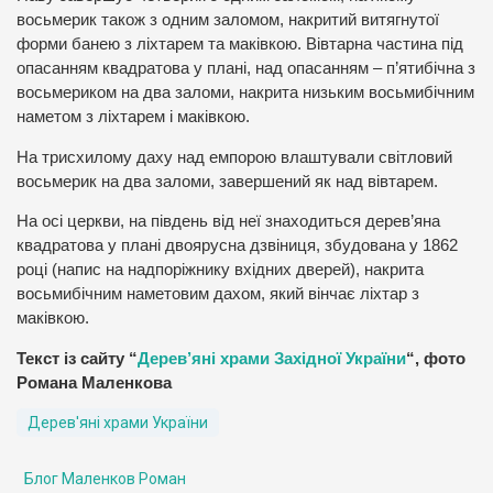
восьмерик також з одним заломом, накритий витягнутої
форми банею з ліхтарем та маківкою. Вівтарна частина під
опасанням квадратова у плані, над опасанням – п’ятибічна з
восьмериком на два заломи, накрита низьким восьмибічним
наметом з ліхтарем і маківкою.
На трисхилому даху над емпорою влаштували світловий
восьмерик на два заломи, завершений як над вівтарем.
На осі церкви, на південь від неї знаходиться дерев’яна
квадратова у плані двоярусна дзвіниця, збудована у 1862
році (напис на надпоріжнику вхідних дверей), накрита
восьмибічним наметовим дахом, який вінчає ліхтар з
маківкою.
Текст із сайту “
Дерев’яні храми Західної України
“, фото
Романа Маленкова
Дерев'яні храми України
Блог Маленков Роман