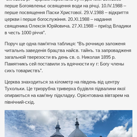
перше Богоявленьє освящення води на річці. 10.IV.1988 –
перше посвящення Паски Христової. 29.V.1988 – відкриття
церкви і перше богослужіння. 20.ХІ.1988 – надання
священика Олексія Юрійовича. 27.ХІ.1988 – приїзд Владики
в честь 1000 річчя”.
Поруч ще одна пам’ятна таблиця: “Въ рочницю заложеня
читальнъ заведенія брацтва найсв. тайнъ. та запровадженя
загальной тверезости въ день св. о. Николая 1895 р.
Памятникъ сей поставили зъ вдячности ку г: Богу члены
сихъ товариствъ”.
Церква знаходиться за кілометр на південь від центру
Тухольки. Це тризрубна триверха будівля підвалини якої
опираються на кам’яну підкладку. Орієнтована вівтарем на
північний-схід.