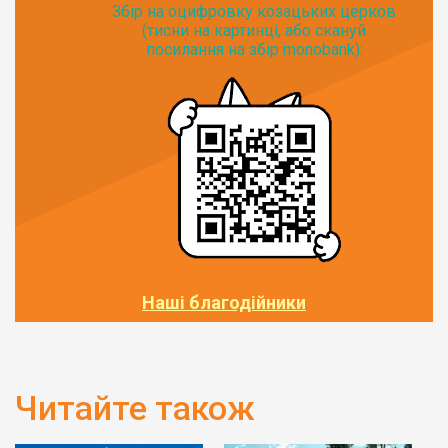
Збір на оцифровку козацьких церков
(тисни на картинці, або скануй
посилання на збір monobank):
Наші благодійники
Читайте також