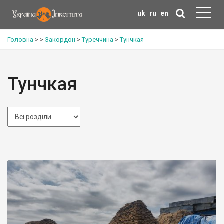
uk
ru
en
Головна
>
>
Закордон
>
Туреччина
>
Тунчкая
Тунчкая