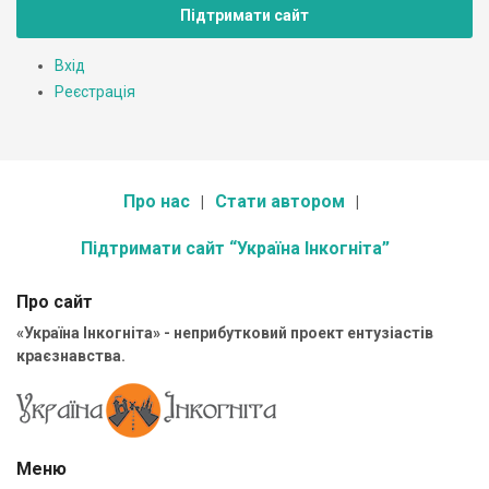
Підтримати сайт
Вхід
Реєстрація
Про нас
Стати автором
Підтримати сайт “Україна Інкогніта”
Про сайт
«Україна Інкогніта» - неприбутковий проект ентузіастів
краєзнавства.
Меню