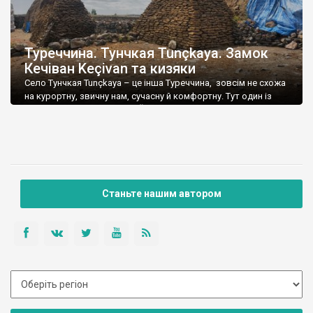
Туреччина. Тунчкая Tunçkaya. Замок
Кечіван Keçivan та кизяки
Село Тунчкая Tunçkaya – це інша Туреччина, зовсім не схожа
на курортну, звичну нам, сучасну й комфортну. Тут один із
головних скарбів – кизяк. Його збирають у копиці, нарізають,
сушать, складають у піраміди. Здається, що тут всюди
екскременти овець і корів. Вони засохлою кіркою
вкривають дороги, двори, будинки. Про будинки мова
окрема – це низькі, […]
Станьте нашим автором