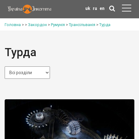
uk
ru
en
Головна
>
>
Закордон
>
Румунія
>
Трансільванія
>
Турда
Турда