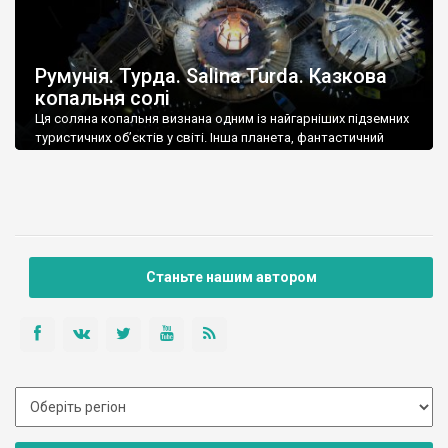
Румунія. Турда. Salina Turda. Казкова
копальня солі
Ця соляна копальня визнана одним із найгарніших підземних
туристичних об’єктів у світі. Інша планета, фантастичний
фільм – важко щось додати. І важко уявити, як змогли
створити таке неймовірне люди… Розробка копальні велася
до 1932 року, туристичним об’єктом її зробили на кошти
європейських фондів вже у 21 столітті. Тут є колесо огляду,
концертний зал (зона), міні-гольф, […]
Станьте нашим автором