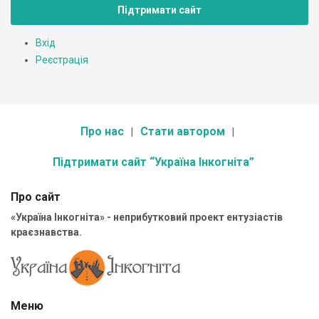
Підтримати сайт
Вхід
Реєстрація
Про нас
Стати автором
Підтримати сайт “Україна Інкогніта”
Про сайт
«Україна Інкогніта» - неприбутковий проект ентузіастів
краєзнавства.
Меню