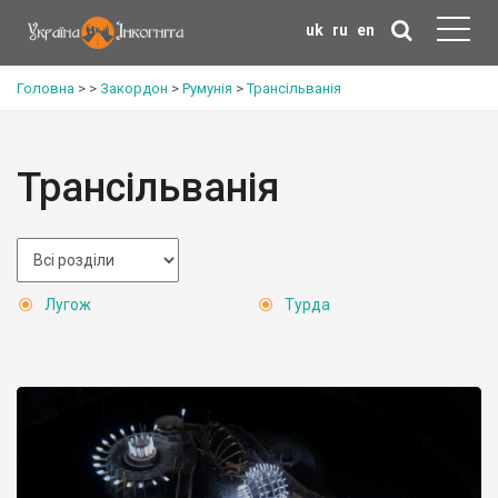
uk
ru
en
Головна
>
>
Закордон
>
Румунія
>
Трансільванія
Трансільванія
Лугож
Турда