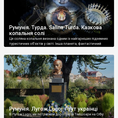
Румунія. Турда. Salina Turda. Казкова
копальня солі
Ця соляна копальня визнана одним із найгарніших підземних
туристичних об’єктів у світі. Інша планета, фантастичний
фільм – важко щось додати. І важко уявити, як змогли
створити таке неймовірне люди… Розробка копальні велася
до 1932 року, туристичним об’єктом її зробили на кошти
європейських фондів вже у 21 столітті. Тут є колесо огляду,
концертний зал (зона), міні-гольф, […]
Румунія. Лугож Lugoj. І тут українці
В Лугож Lugoj ми потрапили дорогою із Тімішоари на Сібіу.