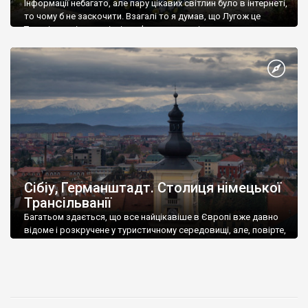
Інформації небагато, але пару цікавих світлин було в інтернеті,
то чому б не заскочити. Взагалі то я думав, що Лугож це
Трансільванія, але пізніше з’ясував, що місто належить до
провінції Банат, столицею якої є Тімішоара, а до межі
Трансільванії звідси 60 кілометрів на захід. Оглянули […]
Сібіу, Германштадт. Столиця німецької
Трансільванії
Багатьом здається, що все найцікавіше в Європі вже давно
відоме і розкручене у туристичному середовищі, але, повірте,
це зовсім не так.