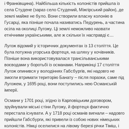
і Франківщина). Найбільша кількість колоністів прийшла із
села Студене (зараз село Студений, Міжгірський район), де
землі майже не було. Вони створили власну колонію в
Гусарці, яка пізніше почала називатись Педурень, а частина
осіла на околиці Лугожу. Ці землі неможливо назвати
етнічними українськими, але ж скільки їх насправді є…
Лугож відомий у історичних документах із 13 століття. Це
була потужна угорська фортеця, на шляху у кочівників.
Пізніше вона використовувалася трансільванськими
воєводами у боротьбі із османами. Наприкінці 17 століття
Лугож опинився у володіннях Габсбургів, які надовго не
змогли втримати територію Банату – після поразки, саме під
Лугожем, у 1695 році, вони поступились нею Османській
імперії.
Османи у 1701 році, згідно із Карловіцьким договором,
зруйнували міські стіни Лугожу, й фортеця фактично
перестала існувати. А у 1718 році османів вигнали – надовго
прийшли Габсбурги, які привели із собою нових німецьких
колоністів. Німці оселилися на лівому березі річки Тіміш, і