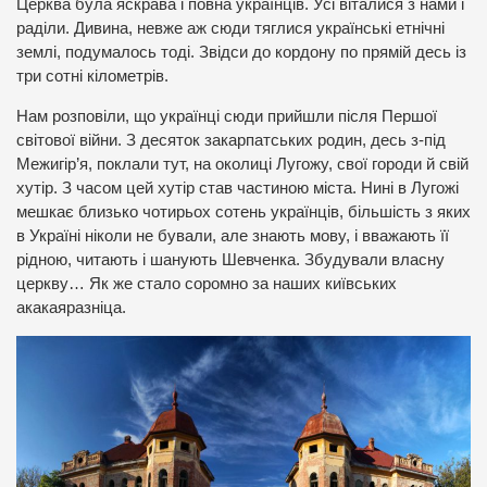
Церква була яскрава і повна українців. Усі віталися з нами і
раділи. Дивина, невже аж сюди тяглися українські етнічні
землі, подумалось тоді. Звідси до кордону по прямій десь із
три сотні кілометрів.
Нам розповіли, що українці сюди прийшли після Першої
світової війни. З десяток закарпатських родин, десь з-під
Межигір’я, поклали тут, на околиці Лугожу, свої городи й свій
хутір. З часом цей хутір став частиною міста. Нині в Лугожі
мешкає близько чотирьох сотень українців, більшість з яких
в Україні ніколи не бували, але знають мову, і вважають її
рідною, читають і шанують Шевченка. Збудували власну
церкву… Як же стало соромно за наших київських
акакаяразніца.