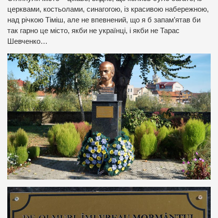
церквами, костьолами, синагогою, із красивою набережною,
над річкою Тіміш, але не впевнений, що я б запам’ятав би
так гарно це місто, якби не українці, і якби не Тарас
Шевченко…