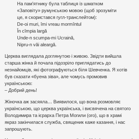
На пам’ятнику була таблиця із шматком
«Заповіту» румунською мовою (щоб зрозуміти
це, я скористався гугл-транслейтом):
De-oi muri, îmi vreau mormîntul
În cîmpia largă
Unde-n scumpa-mi Ucraină,
Nipru-n văi aleargă.
Церква виглядала доглянутою і живою. Звідти вийшла
старша жінка й почала підозріло приглядатись до
незнайомців, які фотографуються біля Шевченка. Я хотів
був сказати «буена зіва», але чомусь промовив
українською:
– Добрий день!
Жіночка аж засяяла… Виявилося, що вона розмовляє
українською, що церква українська, і висвячена на святого
Володимира та ієрарха Петра Могили (ого), що в храмі
якраз закінчилася служба, священик каже казання, і нас
запрошують.