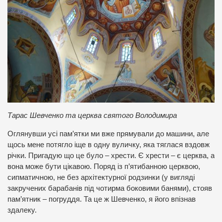
Тарас Шевченко та церква святого Володимира
Оглянувши усі пам’ятки ми вже прямували до машини, але
щось мене потягло іще в одну вуличку, яка тяглася вздовж
річки. Пригадую що це було – хрести. Є хрести – є церква, а
вона може бути цікавою. Поряд із п’ятибанною церквою,
сипматичною, не без архітектурної родзинки (у вигляді
закручених барабанів під чотирма боковими банями), стояв
пам’ятник – погруддя. Та це ж Шевченко, я його впізнав
здалеку.