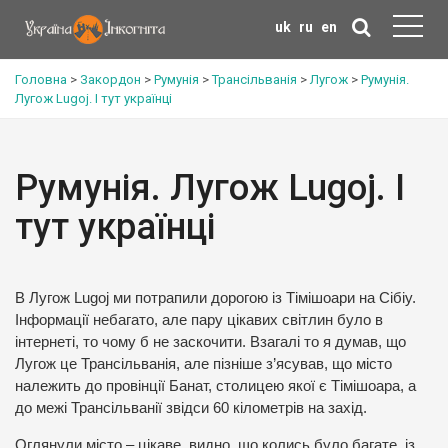
uk
ru
en
Головна
>
Закордон
>
Румунія
>
Трансільванія
>
Лугож
>
Румунія.
Лугож Lugoj. І тут українці
Румунія. Лугож Lugoj. І
тут українці
В Лугож Lugoj ми потрапили дорогою із Тімішоари на Сібіу.
Інформації небагато, але пару цікавих світлин було в
інтернеті, то чому б не заскочити. Взагалі то я думав, що
Лугож це Трансільванія, але пізніше з’ясував, що місто
належить до провінції Банат, столицею якої є Тімішоара, а
до межі Трансільванії звідси 60 кілометрів на захід.
Оглянули місто – цікаве, видно, що колись було багате, із