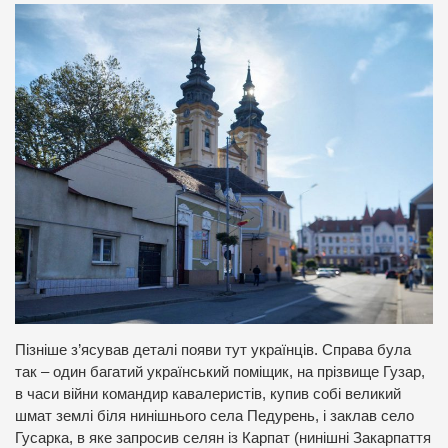
Пізніше з’ясував деталі появи тут українців. Справа була
так – один багатий український поміщик, на прізвище Гузар,
в часи війни командир кавалеристів, купив собі великий
шмат землі біля нинішнього села Педурень, і заклав село
Гусарка, в яке запросив селян із Карпат (нинішні Закарпаття