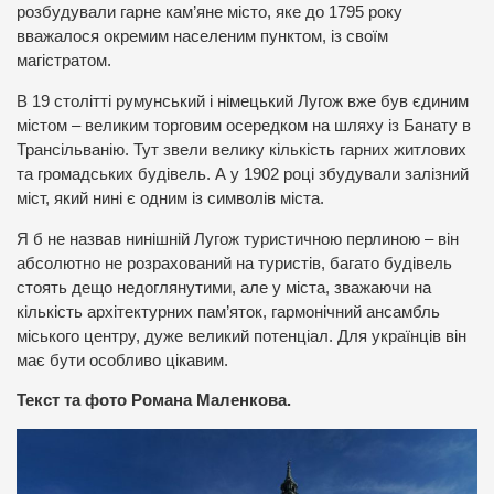
розбудували гарне кам’яне місто, яке до 1795 року
вважалося окремим населеним пунктом, із своїм
магістратом.
В 19 столітті румунський і німецький Лугож вже був єдиним
містом – великим торговим осередком на шляху із Банату в
Трансільванію. Тут звели велику кількість гарних житлових
та громадських будівель. А у 1902 році збудували залізний
міст, який нині є одним із символів міста.
Я б не назвав нинішній Лугож туристичною перлиною – він
абсолютно не розрахований на туристів, багато будівель
стоять дещо недоглянутими, але у міста, зважаючи на
кількість архітектурних пам’яток, гармонічний ансамбль
міського центру, дуже великий потенціал. Для українців він
має бути особливо цікавим.
Текст та фото Романа Маленкова.