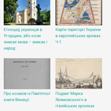
Етноцид українців в
Карти території України
Угорщині, або коли
в європейських архівах.
зникає мова – зникає і
Ч.1
народ
Про козаків із Пам’ятної
Подвиг Марка
книги Венеції
Якимовського в
італійських хроніках