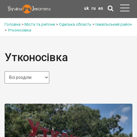
uk
ru
en
Головна
>
Міста та регіони
>
Одеська область
>
Ізмаїльський район
>
Утконосівка
Утконосівка