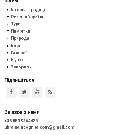
Меню
Історія і традиції
Регіони України
Тури
Пам'ятки
Природа
Блог
Галереї
Відео
Закордон
Підпишіться
Зв'язок з нами
+38 050 9364428
ukrainaincognita.com@gmail.com