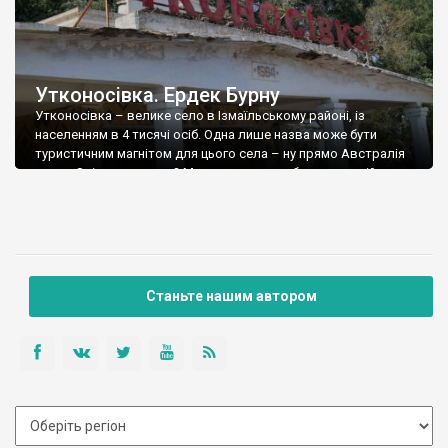
Утконосівка. Ердек Бурну
Утконосівка – велике село в Ізмаїльському районі, із
населенням в 4 тисячі осіб. Одна лише назва може бути
туристичним магнітом для цього села – ну прямо Австралія
якась. Звідки ця назва? Може тут колись була селекційна
станція із розведення качкодзьобів? І чому не
«Качкодзьобівка» – так було б прикольніше. Село, на берегах
великого озера Катлабух, […]
Станьте нашим автором