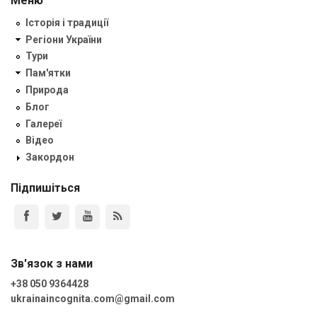
Меню
Історія і традиції
Регіони України
Тури
Пам'ятки
Природа
Блог
Галереї
Відео
Закордон
Підпишіться
Зв'язок з нами
+38 050 9364428
ukrainaincognita.com@gmail.com