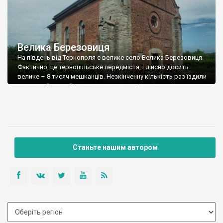
Велика Березовиця
На південь від Тернополя є велике село Велика Березовиця.
Фактично, це тернопільське передмістя, і дійсно досить
велике – 8 тисяч мешканців. Незкінченну кількість раз їздили
ми через Велику Березовицю, але зовсім не звертали уваги
на мурований храм, який стоїть при дорозі. Костьол у Великій
Березовиці збудували у міжвоєнний період (орієнтовно у
1930-ті), але існує інформація, […]
Станьте нашим автором