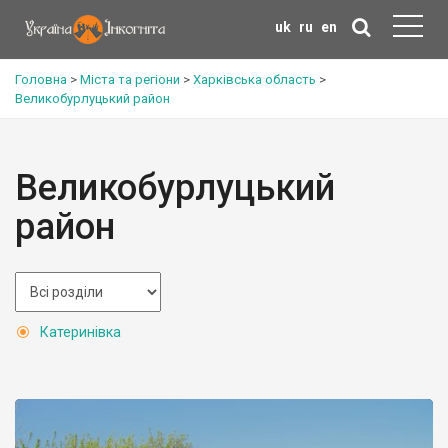
uk
ru
en
Головна
>
Міста та регіони
>
Харківська область
>
Великобурлуцький район
Великобурлуцький
район
Катеринівка