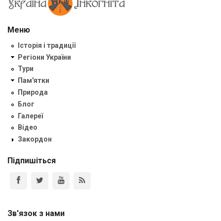
Меню
Історія і традиції
Регіони України
Тури
Пам'ятки
Природа
Блог
Галереї
Відео
Закордон
Підпишіться
Зв'язок з нами