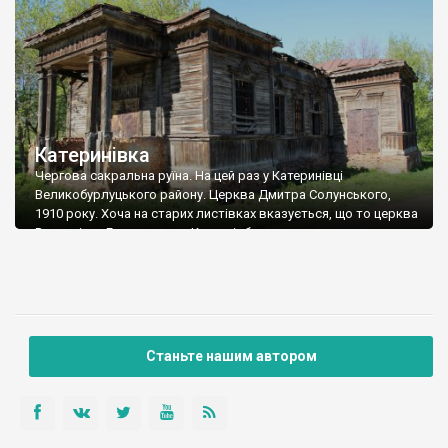
Катеринівка
Чергова сакральна руїна. На цей раз у Катеринівці
Великобурлуцького району. Церква Дмитра Солунського,
1910 року. Хоча на старих листівках вказується, що то церква
Вознесіння Господнього. Коли відбулось переосвячення, чи
можливо то інша церква, ще необхідно вияснити. Вікі, та й не
лише вона, пише, що Катеринівка виникла 1861 року, коли
кріпаків-селян поміщики Микола Хитров та Катерина […]
Станьте нашим автором