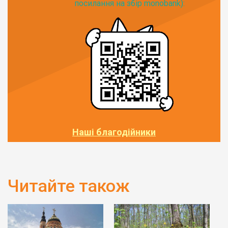
посилання на збір monobank):
Наші благодійники
Читайте також