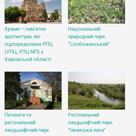
Храми – пам’ятки
Національний
архітектури, які
природний парк
підпорядковані РПЦ
“Слобожанський”
(УПЦ, УПЦ МП) у
Харківській області
Печеніги та
Регіональний
регіональний
ландшафтний парк
ландшафтний парк
“Ізюмська лука”