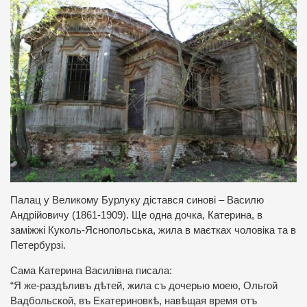
Палац у Великому Бурлуку дістався синові – Василю
Андрійовичу (1861-1909). Ще одна дочка, Катерина, в
заміжжі Куколь-Яснопольська, жила в маєтках чоловіка та в
Петербурзі.
Сама Катерина Василівна писала:
“Я же-раздѣливъ дѣтей, жила съ дочерью моею, Ольгой
Вадбольской, въ Екатериновкѣ, навѣщая время отъ