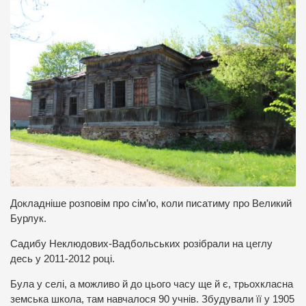
Докладніше розповім про сім’ю, коли писатиму про Великий
Бурлук.
Садибу Неклюдових-Вадбольських розібрали на цеглу
десь у 2011-2012 році.
Була у селі, а можливо й до цього часу ще й є, трьохкласна
земська школа, там навчалося 90 учнів. Збудували її у 1905