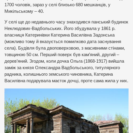
1700 чоловік, зараз у селі близько 680 мешканців, у
Микільському – 40.
У селі ще до недавнього часу знаходився панський будинок
Неклюдових-Вадбольських. Його збудувала у 1861 р.
власниця Катеринівки Катерина Василівна Задонська
(можливо тому й вказується помилково дата заснування
села). Будівля була двоповерховою, з масивними стінами,
товщиною 50 см. Перший поверх був кам’яний, другий –
дерев’яний. Згодом, коли дочка Ольга (1868-1917) вийшла
заміж за князя Олександра Вадбольського, титулярного
радника, колишнього земського чиновника, Катерина
Василівна подарувала маєток дочці, проте сама жила у них.