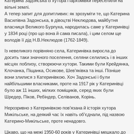
Катерина Задонська із хутора Пархомівки переселили на
вільні землі.
А тепер запит для допитливих: як зрозуміти те, що Катерина
Василівна Задонська, в дівоцтві Неклюдова, майбутня
власниця Великого Бурлука, народилась саме у Катеринівці
у 1834 році (про що вона й сама писала), і цим селом ще
володів її дід Н.В.Неклюдов (1762-1849).
Із невеликого порівняно села, Катеринівка виросла до
досить таки значного поселення, селяни селились і в інших
місцях поблизу, створюючи хутори. Такими були Крейдянка,
Клочанка, Піщанка, Осикове, Шев’яківка та інші. Пізніше
вони злилися з Катеринівкою. Хоч Задонські і були
найбільшими власниками, проте на 1917 рік у Катеринівці
було аж 11 інших, мілких поміщиків, серед яких були
Шредер, Піков, Ребіндер, Селіванов, Корінь.
Нерозривно з Катеринівкою пов’язана й історія хутора
Микільське, на деякий час їх навіть об’єднали, під назвою
Катерино-Микільське, проте ненадовго.
Цікаво, що на межі 1950-60 років у Катеринівці мешкало до