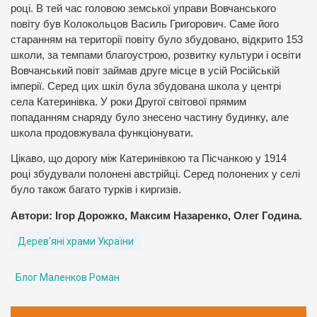
році. В тей час головою земської управи Вовчанського
повіту був Колокольцов Василь Григорович. Саме його
старанням на території повіту було збудовано, відкрито 153
школи, за темпами благоустрою, розвитку культури і освіти
Вовчанський повіт займав друге місце в усій Російській
імперії. Серед цих шкіл була збудована школа у центрі
села Катеринівка. У роки Другої світової прямим
попаданням снаряду було знесено частину будинку, але
школа продовжувала функціонувати.
Цікаво, що дорогу між Катеринівкою та Пісчанкою у 1914
році збудували полонені австрійці. Серед полонених у селі
було також багато турків і киргизів.
Автори: Ігор Дорожко, Максим Назаренко, Олег Година.
Дерев'яні храми України
Блог Маленков Роман