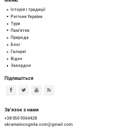
Меню
Історія і традиції
Регіони України
Тури
Пам'ятки
Природа
Блог
Галереї
Відео
Закордон
Підпишіться
Зв'язок з нами
+38 050 9364428
ukrainaincognita.com@gmail.com