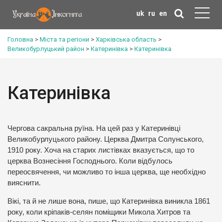
uk
ru
en
Головна
>
Міста та регіони
>
Харківська область
>
Великобурлуцький район
>
Катеринівка
>
Катеринівка
Катеринівка
Чергова сакральна руїна. На цей раз у Катеринівці
Великобурлуцького району. Церква Дмитра Солунського,
1910 року. Хоча на старих листівках вказується, що то
церква Вознесіння Господнього. Коли відбулось
переосвячення, чи можливо то інша церква, ще необхідно
вияснити.
Вікі, та й не лише вона, пише, що Катеринівка виникла 1861
року, коли кріпаків-селян поміщики Микола Хитров та