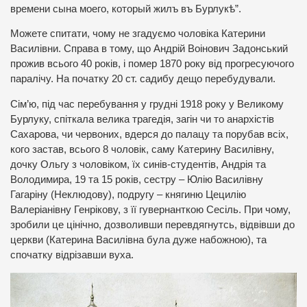
времени сына моего, который жилъ въ Бурлукѣ”.
Можете спитати, чому не згадуємо чоловіка Катерини
Василівни. Справа в тому, що Андрій Воінович Задонський
прожив всього 40 років, і помер 1870 року від прогресуючого
паралічу. На початку 20 ст. садибу дещо перебудували.
Сім’ю, під час перебування у грудні 1918 року у Великому
Бурлуку, спіткала велика трагедія, загін чи то анархістів
Сахарова, чи червоних, вдерся до палацу та порубав всіх,
кого застав, всього 8 чоловік, саму Катерину Василівну,
дочку Ольгу з чоловіком, їх синів-студентів, Андрія та
Володимира, 19 та 15 років, сестру – Юлію Василівну
Гагаріну (Неклюдову), подругу – княгиню Цецилію
Валеріанівну Генрікову, з її гувернанткою Сесіль. При чому,
зробили це цінічно, дозволивши перевдягнутсь, відвівши до
церкви (Катерина Василівна була дуже набожною), та
спочатку відрізавши вуха.