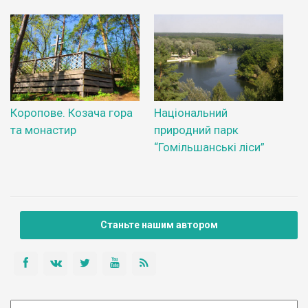
Коропове. Козача гора
Національний
та монастир
природний парк
“Гомільшанські ліси”
Станьте нашим автором