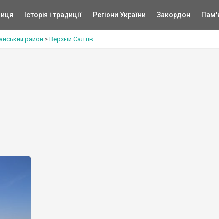
ниця
Історія і традиції
Регіони України
Закордон
Пам'
анський район
>
Верхній Салтів