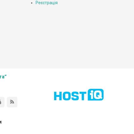
Реєстрація
та”
и