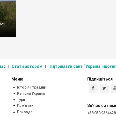
оні.
вується
крутому,
і часи
ом
нас
Стати автором
Підтримати сайт “Україна Інкогні
Меню
Підпишіться
Історія і традиції
Регіони України
Тури
Зв'язок з нам
Пам'ятки
Природа
+38 050 9364428