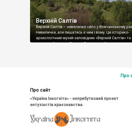
Верхній Салтів
Верхній Салтів – невеличке село у Вовчанському рай
Невеличке, але пишатись є чим і йому. Це історико-
археологічний музей-заповідник «Верхній Салтів» та
козацький отаман Василь Гордієнко. Село розташо
на крутому березі річки Сіверський Донець. Такому 
що до рівня річки аж 45 метрів. І ця місцевість у давн
слугувала центром проживання та керування регіон
ставлеником […]
Про 
Про сайт
«Україна Інкогніта» - неприбутковий проект
ентузіастів краєзнавства.