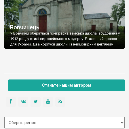
Вовчинець.
У Вовчинці зберіглася прекрасна земська школа, збудована у
1912 році у стилі європейського модерну. Еталонний зразок
для України. Два корпуси школи, із неймовірним цегляним
декором.
Станьте нашим автором