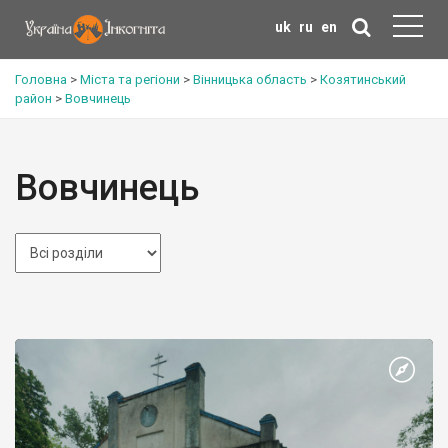
uk
ru
en
Головна
>
Міста та регіони
>
Вінницька область
>
Козятинський
район
>
Вовчинець
Вовчинець