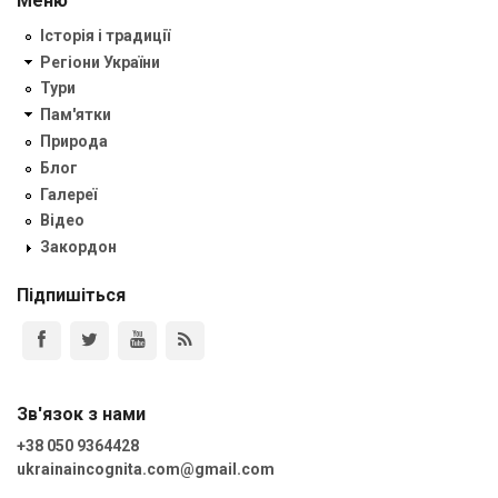
Меню
Історія і традиції
Регіони України
Тури
Пам'ятки
Природа
Блог
Галереї
Відео
Закордон
Підпишіться
Зв'язок з нами
+38 050 9364428
ukrainaincognita.com@gmail.com