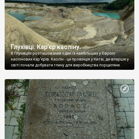
Глухівці. Кар’єр каоліну.
В Глухівцях розташований один із найбільших у Європі
каолінових кар'єрів. Каолін - це провінція у Китаї, де вперше у
світі почали добувати глину для виробництва порцеляни.