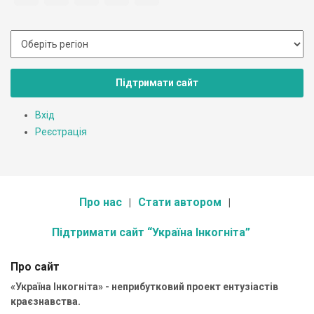
Підтримати сайт
Вхід
Реєстрація
Про нас
Стати автором
Підтримати сайт “Україна Інкогніта”
Про сайт
«Україна Інкогніта» - неприбутковий проект ентузіастів
краєзнавства.