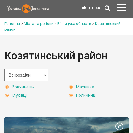
uk
ru
en
Головна
>
Міста та регіони
>
Вінницька область
>
Козятинський
район
Козятинський район
Вовчинець
Махнівка
Глухівці
Поличинці