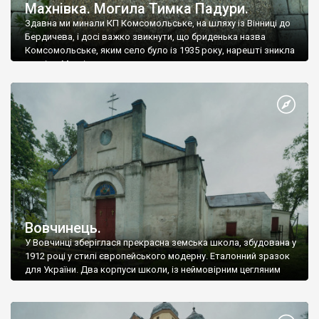
Махнівка. Могила Тимка Падури.
Здавна ми минали КП Комсомольське, на шляху із Вінниці до
Бердичева, і досі важко звикнути, що бриденька назва
Комсомольське, яким село було із 1935 року, нарешті зникла
- нині це Махнівка.
Вовчинець.
У Вовчинці зберіглася прекрасна земська школа, збудована у
1912 році у стилі європейського модерну. Еталонний зразок
для України. Два корпуси школи, із неймовірним цегляним
декором.