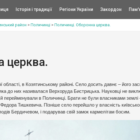
ниця
Історія і традиції
Регіони України
Закордон
Пам'
инський район
>
Поличинці
>
Поличинці. Оборонна церква.
а церква.
ї області, в Козятинському районі. Село досить давнє – його за
, яка до них називалася Верхоруда Бистрицька. Науковці не вик
 й перейменували в Поличинці. Брати не були власниками землі 
 Федора Тишкевича. Пізніше село перейшло у власність київсько
одів Бердичевом, і подарував свій замок кармелітам босим.