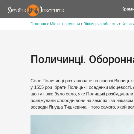
Крам
Головна
>
Міста та регіони
>
Вінницька область
>
Козят
Поличинці. Оборонн
Село Поличинці розташоване на півночі Вінницько
у 1595 році брати Полицькі, осадники місцевості
що тут вже було село, яке Полицькі розбудували
осаджували слободи вони на землях і за наказом
воєводи Януша Тишкевича – того самого, який вол