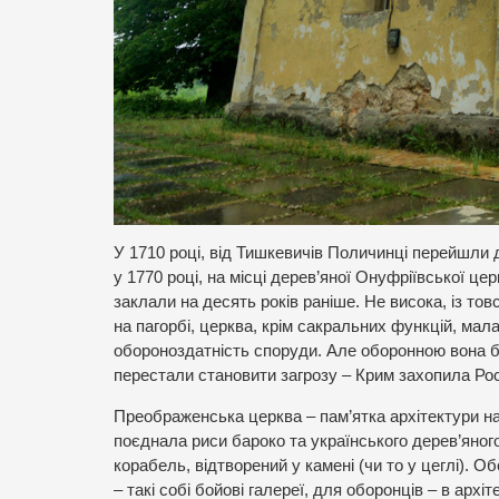
У 1710 році, від Тишкевичів Поличинці перейшли
у 1770 році, на місці дерев’яної Онуфріївської ц
заклали на десять років раніше. Не висока, із то
на пагорбі, церква, крім сакральних функцій, ма
обороноздатність споруди. Але оборонною вона бу
перестали становити загрозу – Крим захопила Рос
Преображенська церква – пам’ятка архітектури нац
поєднала риси бароко та українського дерев’яног
корабель, відтворений у камені (чи то у цеглі). О
– такі собі бойові галереї, для оборонців – в архі