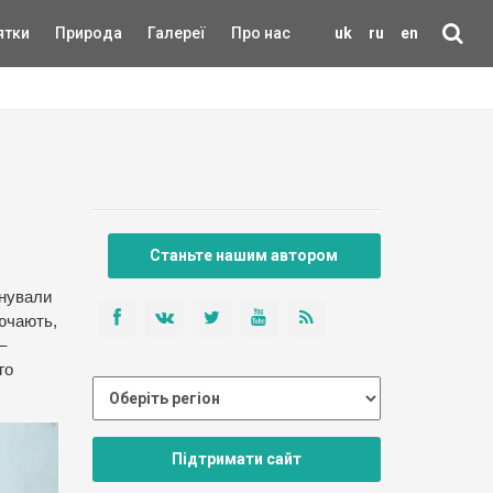
ятки
Природа
Галереї
Про нас
uk
ru
en
Станьте нашим автором
снували
лючають,
–
го
Підтримати сайт