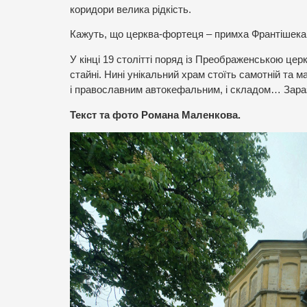
коридори велика рідкість.
Кажуть, що церква-фортеця – примха Франтішека 
У кінці 19 столітті поряд із Преображенською цер
стайні. Нині унікальний храм стоїть самотній та м
і православним автокефальним, і складом… Зара
Текст та фото Романа Маленкова.