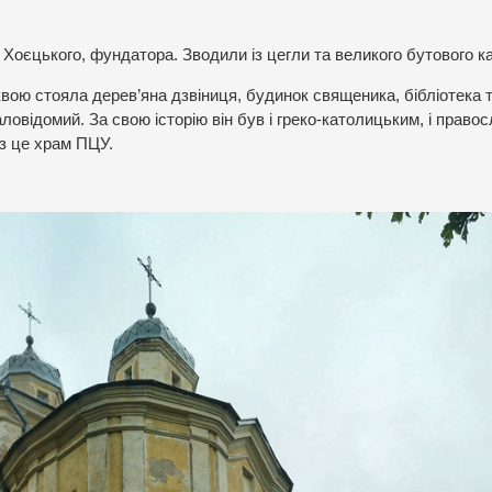
Хоєцького, фундатора. Зводили із цегли та великого бутового 
квою стояла дерев’яна дзвіниця, будинок священика, бібліотека 
аловідомий. За свою історію він був і греко-католицьким, і право
з це храм ПЦУ.