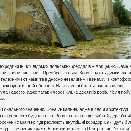
 до родини інших відомих польських феодалів – Хоєцьких. Саме 
еркви, звели нинішню – Преображенську. Хоча існують думки, що 
встелезними стінами та відносно невеликими вікнами, із контрфор
ла виконувати ще й оборонні. Навколишні болота підсилювали
ла недовго, адже татари через кілька десятків років, після побу
ія.
іонального значення. Вона унікальна, адже в своїй архітектурі
о сакрального будівництва. Вона схожа на тризрубний дерев’яни
боронний характер підкреслюють внутрішні коридори, які ідуть біл
тектурі звичайних храмів Вінниччини та всієї Центральної України 