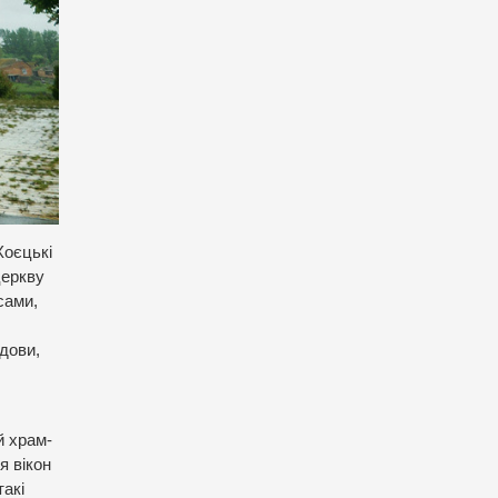
Хоєцькі
церкву
сами,
дови,
й храм-
я вікон
такі