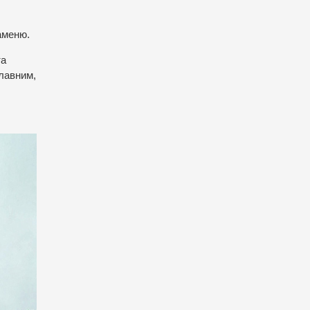
каменю.
та
славним,