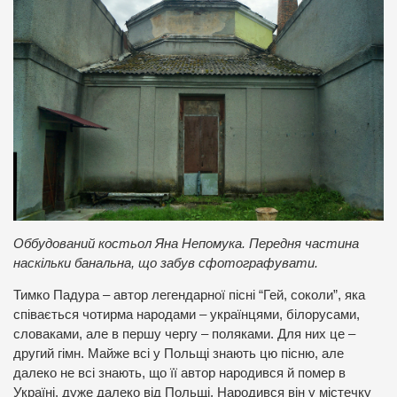
Оббудований костьол Яна Непомука. Передня частина
наскільки банальна, що забув сфотографувати.
Тимко Падура – автор легендарної пісні “Гей, соколи”, яка
співається чотирма народами – українцями, білорусами,
словаками, але в першу чергу – поляками. Для них це –
другий гімн. Майже всі у Польщі знають цю пісню, але
далеко не всі знають, що її автор народився й помер в
Україні, дуже далеко від Польщі. Народився він у містечку