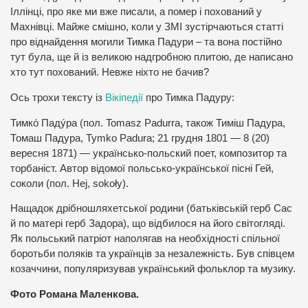
Іллінці, про яке ми вже писали, а помер і похований у
Махнівці. Майже смішно, коли у ЗМІ зустірчаються статті
про віднайдення могили Тимка Падури – та вона постійно
тут була, ще й із великою надгробною плитою, де написано
хто тут похований. Невже ніхто не бачив?
Ось трохи тексту із
Вікіпедії
про Тимка Падуру:
Тимко́ Паду́ра (пол. Tomasz Padurra, також Тиміш Падура,
Томаш Падура, Tymko Padura; 21 грудня 1801 — 8 (20)
вересня 1871) — українсько-польский поет, композитор та
торбаніст. Автор відомої польсько-української пісні Гей,
соколи (пол. Hej, sokoły).
Нащадок дрібношляхетської родини (батьківській герб Сас
й по матері герб Задора), що відбилося на його світогляді.
Як польський патріот наполягав на необхідності спільної
боротьби поляків та українців за незалежність. Був співцем
козаччини, популяризував український фольклор та музику.
Фото Романа Маленкова.