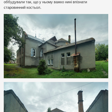
оббудували так, що у ньому важко нині впізнати
старовинний костьол.