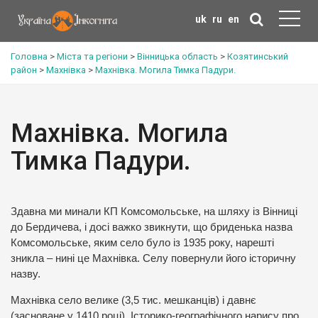
uk
ru
en
Головна
>
Міста та регіони
>
Вінницька область
>
Козятинський
район
>
Махнівка
>
Махнівка. Могила Тимка Падури.
Махнівка. Могила
Тимка Падури.
Здавна ми минали КП Комсомольське, на шляху із Вінниці
до Бердичева, і досі важко звикнути, що бриденька назва
Комсомольське, яким село було із 1935 року, нарешті
зникла – нині це Махнівка. Селу повернули його історичну
назву.
Махнівка село велике (3,5 тис. мешканців) і давнє
(засноване у 1410 році). Історико-географічного нарису про