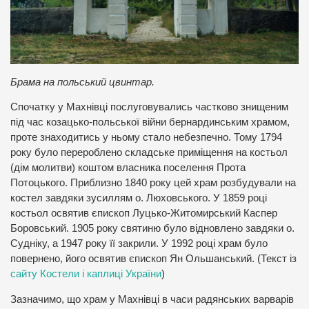
Брама на польський цвинтар.
Спочатку у Махнівці послуговувались частково знищеним
під час козацько-польської війни бернардинським храмом,
проте знаходитись у ньому стало небезпечно. Тому 1794
року було перероблено складське приміщення на костьол
(дім молитви) коштом власника поселення Прота
Потоцького. Приблизно 1840 року цей храм розбудували на
костел завдяки зусиллям о. Люховського. У 1859 році
костьол освятив єпископ Луцько-Житомирський Каспер
Боровський. 1905 року святиню було відновлено завдяки о.
Судніку, а 1947 року її закрили. У 1992 році храм було
повернено, його освятив єпископ Ян Ольшанський. (Текст із
сайту Костели і каплиці України
)
Зазначимо, що храм у Махнівці в часи радянських варварів