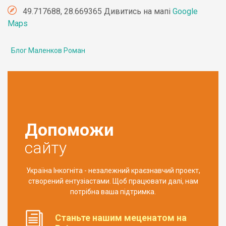
49.717688, 28.669365 Дивитись на мапі
Google
Maps
Блог Маленков Роман
Допоможи
сайту
Україна Інкогніта - незалежний краєзнавчий проект,
створений ентузіастами. Щоб працювати далі, нам
потрібна ваша підтримка.
Станьте нашим меценатом на