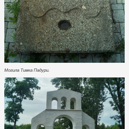
Могила Тимка Падури.