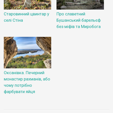
Старовинний цвинтар у
Про славетний
селі Стіна
Бушанський барельєф
без міфів та Миробога
Оксанівка. Печерний
монастир рахманів, або
чому потрібно
фарбувати яйця