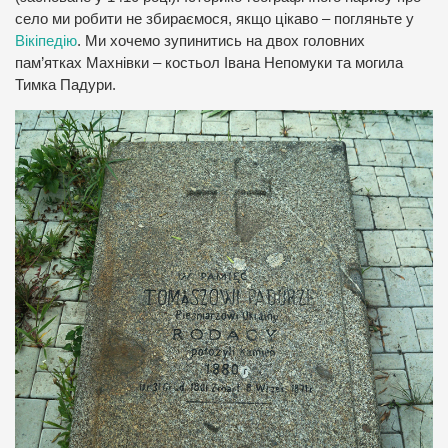
село ми робити не збираємося, якщо цікаво – погляньте у
Вікіпедію
. Ми хочемо зупинитись на двох головних
пам’ятках Махнівки – костьол Івана Непомуки та могила
Тимка Падури.