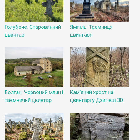
Голубече. Старовинний
Ямпіль. Таємниця
цвинтар
цвинтаря
Болган. Червоний млин і
Кам’яний хрест на
таємничий цвинтар
цвинтарі у Дзигівці 3D