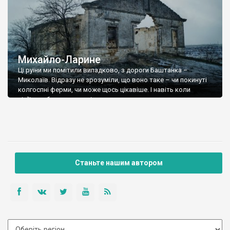
Михайло-Ларине
Ці руїни ми помітили випадково, з дороги Баштанка –
Миколаїв. Відразу не зрозуміли, що воно таке – чи покинуті
колгоспні ферми, чи може щось цікавіше. І навіть коли
під’їхали ближче – не відразу допетрали, що це залишки
садибного будинку – стіни і льохи. Більш детальний огляд дав
зрозуміти, що будівля досить стара, і напевне, колись, […]
Станьте нашим автором