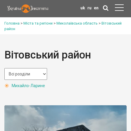
uk
ru
en
Головна
>
Міста та регіони
>
Миколаївська область
>
Вітовський
район
Вітовський район
Михайло-Ларине