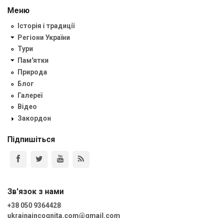
Меню
Історія і традиції
Регіони України
Тури
Пам'ятки
Природа
Блог
Галереї
Відео
Закордон
Підпишіться
Зв'язок з нами
+38 050 9364428
ukrainaincognita.com@gmail.com