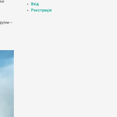
охи
Вхід
Реєстрація
руїни –