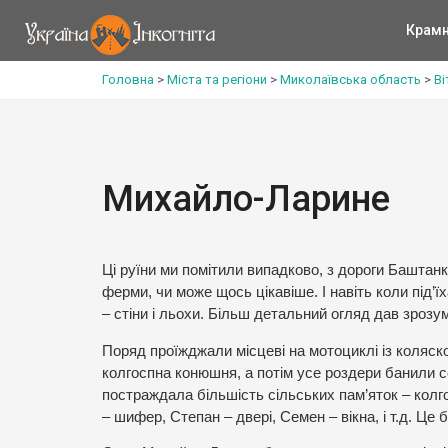
Крам
Головна
>
Міста та регіони
>
Миколаївська область
>
Ві
Михайло-Ларине
Ці руїни ми помітили випадково, з дороги Баштанка
ферми, чи може щось цікавіше. І навіть коли під
– стіни і льохи. Більш детальний огляд дав зрозум
Поряд проїжджали місцеві на мотоциклі із коляск
колгоспна конюшня, а потім усе роздери банили с
постраждала більшість сільських пам’яток – колго
– шифер, Степан – двері, Семен – вікна, і т.д. Ц