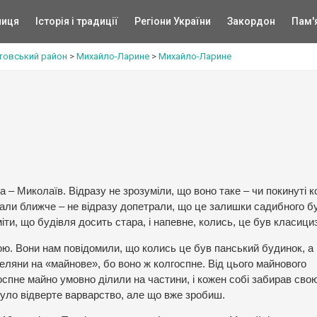
ниця
Історія і традиції
Регіони України
Закордон
Пам'
товський район
>
Михайло-Ларине
>
Михайло-Ларине
 – Миколаїв. Відразу не зрозуміли, що воно таке – чи покинуті к
’їхали ближче – не відразу допетрали, що це залишки садибного б
іти, що будівля досить стара, і напевне, колись, це був класици
ою. Вони нам повідомили, що колись це був панський будинок, а 
еляни на «майнове», бо воно ж колгоспне. Від цього майнового
спне майно умовно ділили на частини, і кожен собі забирав свою
е було відверте варварство, але що вже зробиш.