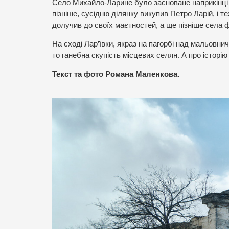
Село Михайло-Ларине було засноване наприкінці 1
пізніше, сусідню ділянку викупив Петро Ларій, і т
долучив до своїх маєтностей, а ще пізніше села 
На сході Лар’ївки, якраз на пагорбі над мальовнич
то ганебна скупість місцевих селян. А про історі
Текст та фото Романа Маленкова.