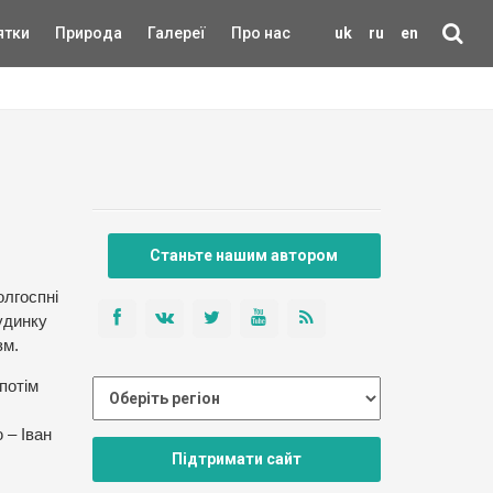
ятки
Природа
Галереї
Про нас
uk
ru
en
Станьте нашим автором
олгоспні
удинку
зм.
потім
 – Іван
Підтримати сайт