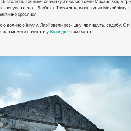
8 століття. Точніше, спочатку з’явилося село Михайлівка, а тр
еж заснував село – Лар’ївка. Трохи згодом він купив Михайлівку, і
фактично зрослися.
ою долиною Інгулу, Ларії звели розкішну, як пишуть, садибу. Оті 
ю села можете почитати у
Вікіпедії
– там багато.