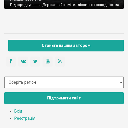
Підпорядкування: Державний комітет лісового господарства
України
Поштова адреса: 44021, Волинська обл., Шацький р-н, с.
Світязь, вул. Жовтнева
Тел./факс: (03355) 2-32-76; 2-30-43
E-mail: shpark@sh.lt.ukrtel.ne
Станьте нашим автором
Підтримати сайт
Вхід
Реєстрація