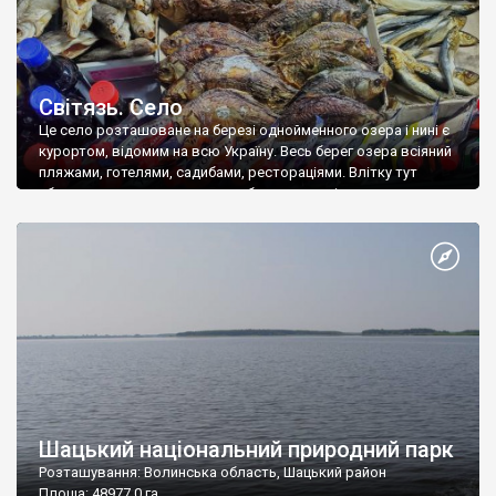
Світязь. Село
Це село розташоване на березі однойменного озера і нині є
курортом, відомим на всю Україну. Весь берег озера всіяний
пляжами, готелями, садибами, рестораціями. Влітку тут
яблуку нема де впасти, а ми побували в селі взимку, коли
воно майже порожнє від рекреантів – тут були лише місцеві
мешканці, яких у Світязі немало – близько 1800 осіб. […]
Шацький національний природний парк
Розташування: Волинська область, Шацький район
Площа: 48977,0 га