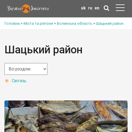
uk
ru
en
Головна
>
Міста та регіони
>
Волинська область
>
Шацький район
Шацький район
Світязь