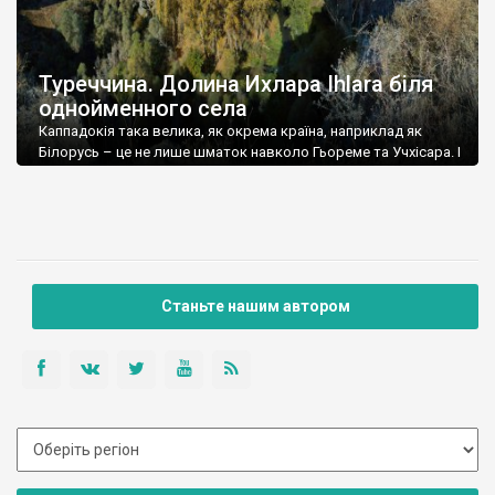
Туреччина. Долина Ихлара Ihlara біля
однойменного села
Каппадокія така велика, як окрема країна, наприклад як
Білорусь – це не лише шматок навколо Гьореме та Учхісара. І
цікавинки розкидані всією територією Каппадокії, вони не
лише у долинах на схід від Невшехіра. Наприклад, південніше
Аксарая цікавих, інколи неймовірних речей не менше ніж біля
Гьореме, але вони не такі відомі. Долина Ихлара –
найцікавіша долина […]
Станьте нашим автором