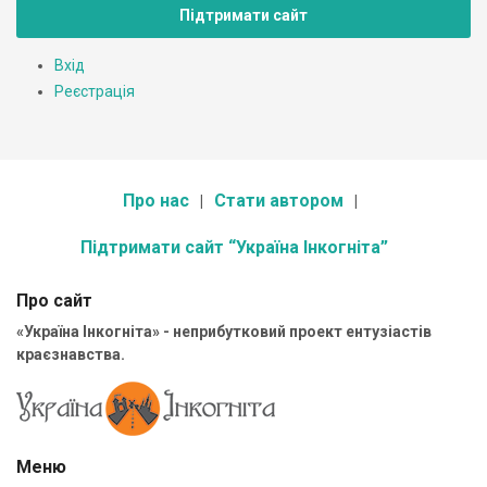
Підтримати сайт
Вхід
Реєстрація
Про нас
Стати автором
Підтримати сайт “Україна Інкогніта”
Про сайт
«Україна Інкогніта» - неприбутковий проект ентузіастів
краєзнавства.
Меню