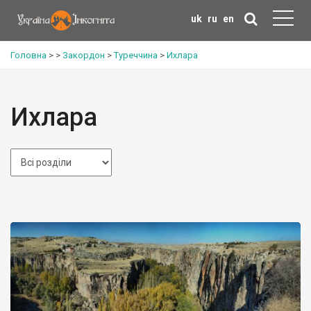
uk
ru
en
Головна
>
>
Закордон
>
Туреччина
>
Ихлара
Ихлара