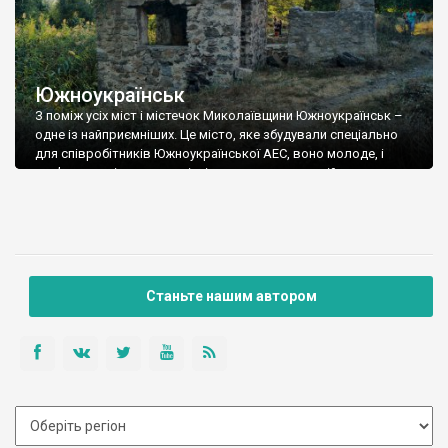
Южноукраїнськ
З поміж усіх міст і містечок Миколаївщини Южноукраїнськ –
одне із найприємніших. Це місто, яке збудували спеціально
для співробітників Южноукраїнської АЕС, воно молоде, і
пам’яток архітектури в місті немає, але ми постійно
зупиняємось у ньому, під час мандрівок на Миколаївщину. Тут
більше української мови, ніж в інших містах південного сходу,
тут чисто і затишно, нормальна […]
Станьте нашим автором