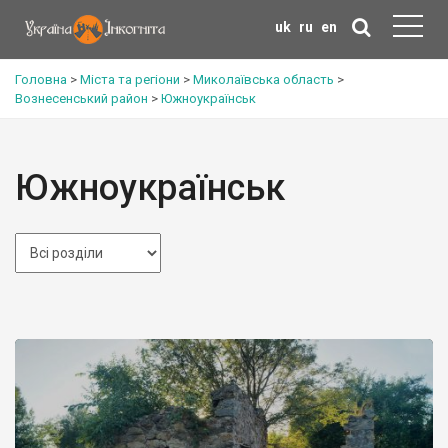
uk
ru
en
Головна
>
Міста та регіони
>
Миколаївська область
>
Вознесенський район
>
Южноукраїнськ
Южноукраїнськ