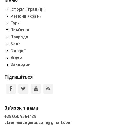
Меню
Історія і традиції
Регіони України
Тури
Пам'ятки
Природа
Блог
Галереї
Відео
Закордон
Підпишіться
Зв'язок з нами
+38 050 9364428
ukrainaincognita.com@gmail.com