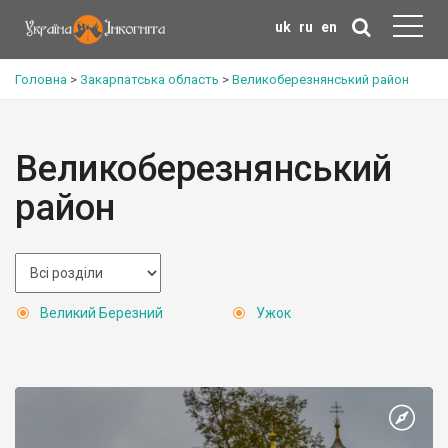
uk
ru
en
Головна
>
Закарпатська область
>
Великоберезнянський район
Великоберезнянський
район
Великий Березний
Ужок