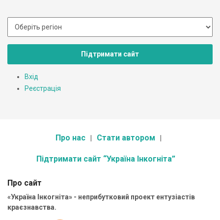
Підтримати сайт
Вхід
Реєстрація
Про нас
Стати автором
Підтримати сайт “Україна Інкогніта”
Про сайт
«Україна Інкогніта» - неприбутковий проект ентузіастів
краєзнавства.