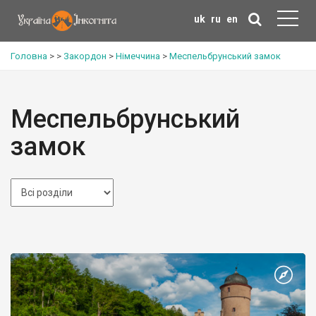
uk
ru
en
Головна
>
>
Закордон
>
Німеччина
>
Меспельбрунський замок
Меспельбрунський
замок