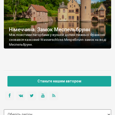
Німеччина. Замок Меспельбрунн
Між лісистими пагорбами у вузькій долині Нижньої Франконії
сховався казковий Wasserschloss Mespelbrunn замок на воді
Меспельбрунн.
Станьте нашим автором