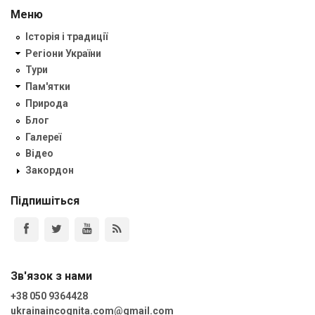
Меню
Історія і традиції
Регіони України
Тури
Пам'ятки
Природа
Блог
Галереї
Відео
Закордон
Підпишіться
Зв'язок з нами
+38 050 9364428
ukrainaincognita.com@gmail.com