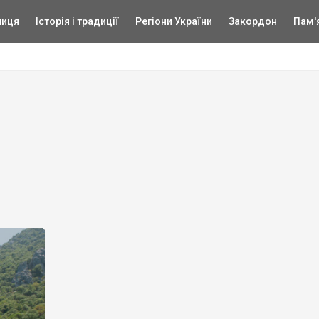
ниця
Історія і традиції
Регіони України
Закордон
Пам'