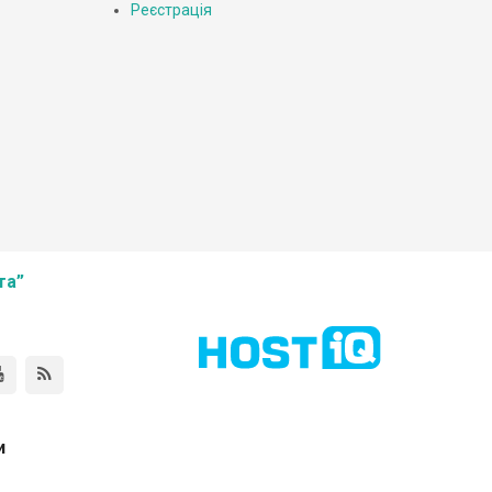
Реєстрація
та”
и