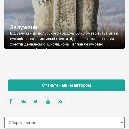
Залужани
Від Залужан до польського кордону 50 кілометрів. Тут, як і в
сусідніх селах намогильні хрести відрізняються, навіть від
хрестів демнянської школи, хоча її вплив безумовно
відчувається. Село Залужани досить давнє – перша згадка
датується 1537 роком, коли королева Бона Сфорца викупила
його у свою економію. Тоді (і до 1965 року) село називалося
Татари. Від дуже […]
Станьте нашим автором