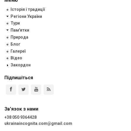
Меню
Історія і традиції
Регіони України
Тури
Пам'ятки
Природа
Блог
Галереї
Відео
Закордон
Підпишіться
Зв'язок з нами
+38 050 9364428
ukrainaincognita.com@gmail.com