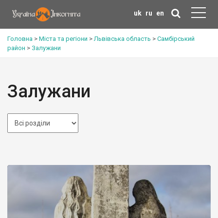
uk
ru
en
Головна
>
Міста та регіони
>
Львівська область
>
Самбірський
район
>
Залужани
Залужани