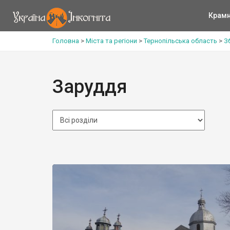
Крам
Головна
>
Міста та регіони
>
Тернопільська область
>
З
Заруддя