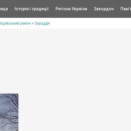
ниця
Історія і традиції
Регіони України
Закордон
Пам'
борівський район
>
Заруддя