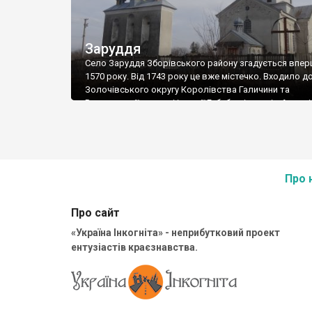
Заруддя
Село Заруддя Зборівського району згадується впер
1570 року. Від 1743 року це вже містечко. Входило д
Золочівського округу Королівства Галичини та
Володимирії у складі імперії Габсбургів, потім Австр
імперії. Поблизу села виявлені археологічні пам’ятки
давньоруської культури, городище, що мало селища
супутники. Свого часу в селі існував замок. Фортецю
спорудив Ян Сенявський в середині 16 ст. […]
Про 
Про сайт
«Україна Інкогніта» - неприбутковий проект
ентузіастів краєзнавства.