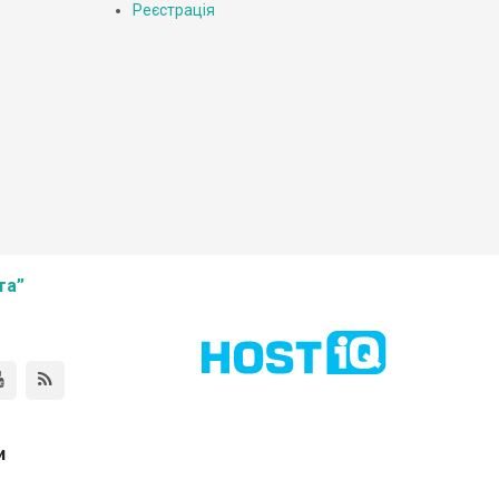
Реєстрація
та”
и