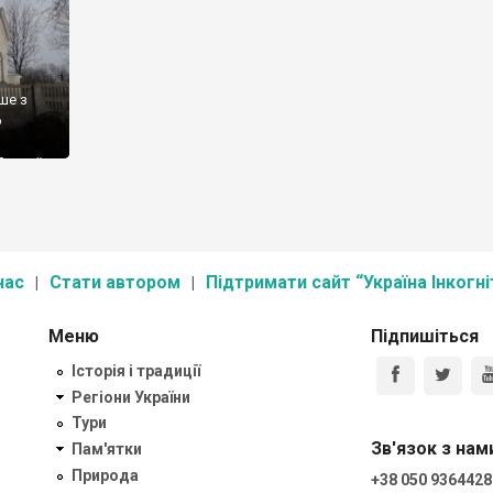
ше з
о
ійської
-
нас
Стати автором
Підтримати сайт “Україна Інкогні
Меню
Підпишіться
Історія і традиції
Регіони України
Тури
Зв'язок з нам
Пам'ятки
Природа
+38 050 9364428