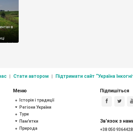
ентах в
иці
юшківні.
нас
Стати автором
Підтримати сайт “Україна Інкогні
Меню
Підпишіться
Історія і традиції
Регіони України
Тури
Зв'язок з нам
Пам'ятки
Природа
+38 050 9364428