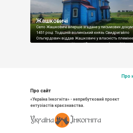
Жашковичі
Село Жашковичі вперше згадане у письмових докум
1451 році. Тодішній волинський князь Свидригайло
Ольгердович віддав Жашковичі у власність племінн
луцького старости Немирі Резановича Фетимії Кост
Нині в селі мешкає 580 осіб. В селі є дерев’яна
Миколаївська церква, збудована у 1875 році. Вона є
пам’яткою архітектури та містобудування місцевого
значення. Ось що про цей храм […]
Про 
Про сайт
«Україна Інкогніта» - неприбутковий проект
ентузіастів краєзнавства.