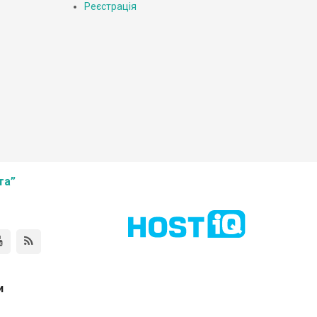
Реєстрація
та”
и