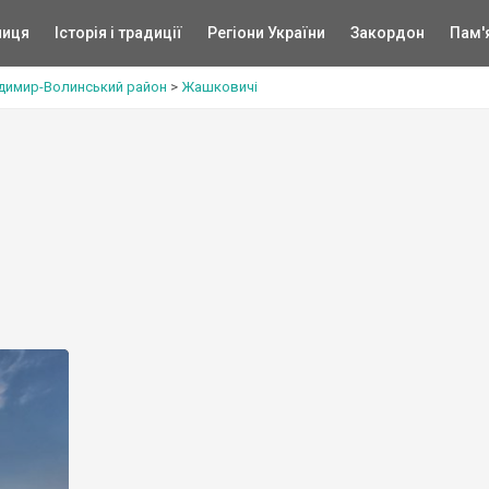
ниця
Історія і традиції
Регіони України
Закордон
Пам'
димир-Волинський район
>
Жашковичі