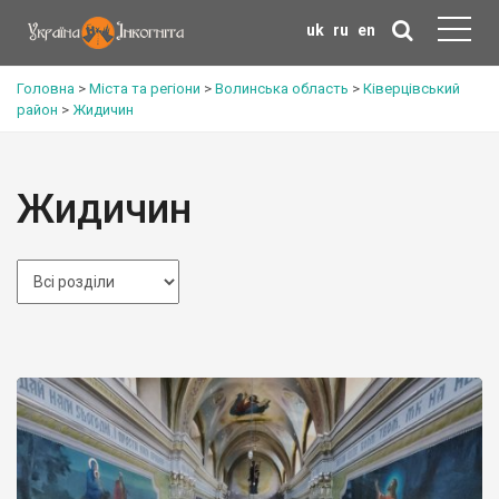
uk
ru
en
Головна
>
Міста та регіони
>
Волинська область
>
Ківерцівський
район
>
Жидичин
Жидичин