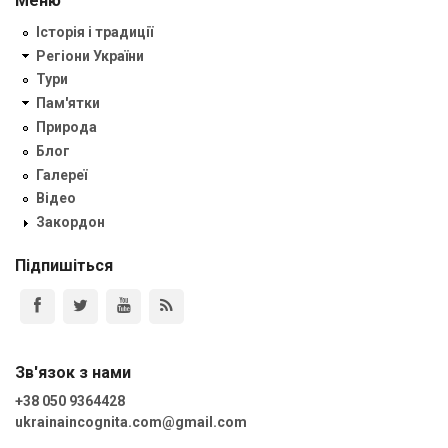
Меню
Історія і традиції
Регіони України
Тури
Пам'ятки
Природа
Блог
Галереї
Відео
Закордон
Підпишіться
Зв'язок з нами
+38 050 9364428
ukrainaincognita.com@gmail.com