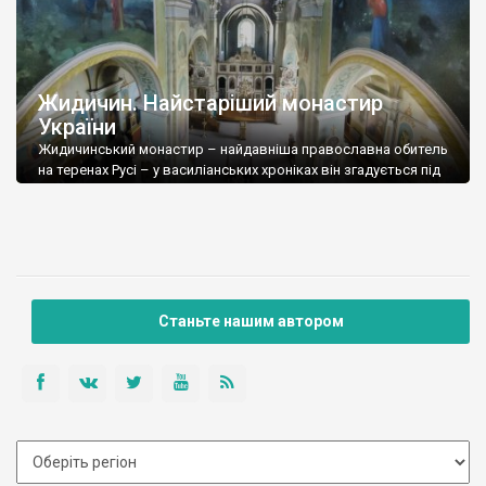
Жидичин. Найстаріший монастир
України
Жидичинський монастир – найдавніша православна обитель
на теренах Русі – у василіанських хроніках він згадується під
975 роком. Важко віриться – залишалось ще 13 років до
хрещення Русі Володимиром Великим, а на її землях вже
існував монастир, в якому був настоятель Анект. Хоча, якщо
розібратися, нічого дивного в цьому немає, адже по річці
Стир проходила […]
Станьте нашим автором