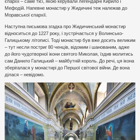
єпархії – саме тієї, якою керували легендарні Кирило і
Мефодій. Напевне монастир у Жидичині теж належав до
Моравської єпархії.
Наступна письмова згадка про Жидичинський монастир
відноситься до 1227 року, і зустрічається у Волинсько-
Галицькому літописі. Тоді монастир був вже досить великим
– тут несли постриг 80 ченців, відомим і шанованим, адже
до його чудотворної ікони святого Миколая, їздив молитись
сам Данило Галицький – майбутній король. До речі, ця ікона
зберігалася у монастирі до Першої світової війни. Де вона
ділася – невідомо.