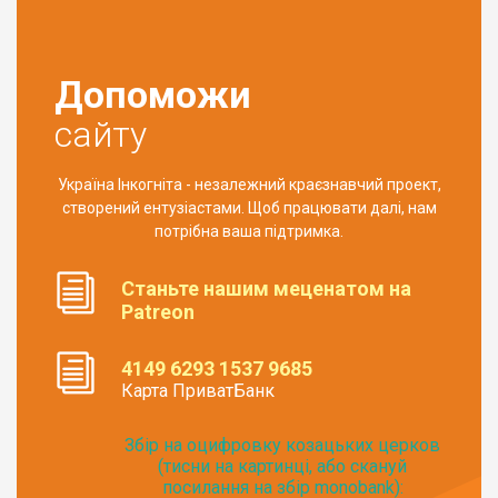
Допоможи
сайту
Україна Інкогніта - незалежний краєзнавчий проект,
створений ентузіастами. Щоб працювати далі, нам
потрібна ваша підтримка.
Станьте нашим меценатом на
Patreon
4149 6293 1537 9685
Карта ПриватБанк
Збір на оцифровку козацьких церков
(тисни на картинці, або скануй
посилання на збір monobank):