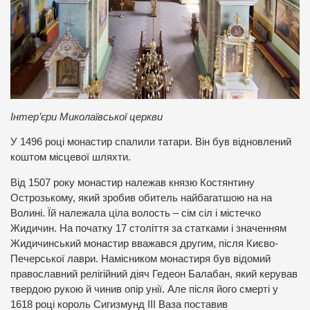
Інтер’єри Миколаївської церкви
У 1496 році монастир спалили татари. Він був відновлений
коштом місцевої шляхти.
Від 1507 року монастир належав князю Костянтину
Острозькому, який зробив обитель найбагатшою на на
Волині. Їй належала ціла волость – сім сіл і містечко
Жидичин. На початку 17 століття за статками і значенням
Жидичинський монастир вважався другим, після Києво-
Печерської лаври. Намісником монастиря був відомий
православний релігійний діяч Гедеон Балабан, який керував
твердою рукою й чинив опір унії. Але після його смерті у
1618 році король Сигизмунд ІІІ Ваза поставив