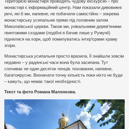
Територією монастиря проводять чудову екскурсію – про
монастирі є інформаційний центр. Нам показали дивовижні
речі, які б ми, напевне, не побачили самостійно – зокрема
монастирську усипальню прямо під головним залом
Миколаївської церкви. Також ми, унікальними дерев’яними
гвинтовими сходами (подібні я бачив лише у Румунії)
піднялися на хори, щоб помилуватись інтер’єрами храму
згори.
Монастирська усипальня просто вразила. Її знайшли зовсім
недавно – у радянські часи вона була засипана. Тут
спочиває не один десяток ченців. поховання, напевне,
багатоярусне. Визначати точну кількість поки ніхто не буде
– кажуть, що немає такої необхідності.
Текст та фото Романа Маленкова.