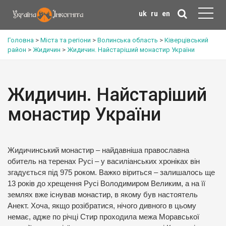
uk
ru
en
Головна
>
Міста та регіони
>
Волинська область
>
Ківерцівський
район
>
Жидичин
>
Жидичин. Найстаріший монастир України
Жидичин. Найстаріший
монастир України
Жидичинський монастир – найдавніша православна
обитель на теренах Русі – у василіанських хроніках він
згадується під 975 роком. Важко віриться – залишалось ще
13 років до хрещення Русі Володимиром Великим, а на її
землях вже існував монастир, в якому був настоятель
Анект. Хоча, якщо розібратися, нічого дивного в цьому
немає, адже по річці Стир проходила межа Моравської