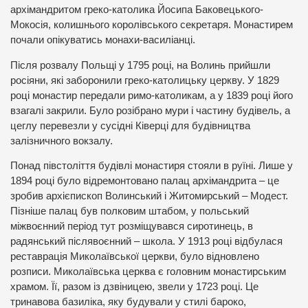
архімандритом греко-католика Йосипа Баковецького-
Мокосія, колишнього королівського секретаря. Монастирем
почали опікуватись монахи-василіанці.
Після розвалу Польщі у 1795 році, на Волинь прийшли
росіяни, які заборонили греко-католицьку церкву. У 1829
році монастир передали римо-католикам, а у 1839 році його
взагалі закрили. Було розібрано мури і частину будівель, а
цеглу перевезли у сусідні Ківерці для будівництва
залізничного вокзалу.
Понад півстоліття будівлі монастиря стояли в руїні. Лише у
1894 році було відремонтовано палац архімандрита – це
зробив архієпископ Волинський і Житомирський – Модест.
Пізніше палац був полковим штабом, у польський
міжвоєнний період тут розміщувався сиротинець, в
радянський післявоєнний – школа. У 1913 році відбулася
реставрація Миколаївської церкви, було відновлено
розписи. Миколаївська церква є головним монастирським
храмом. Її, разом із дзвіницею, звели у 1723 році. Це
тринавова базиліка, яку будували у стилі бароко,