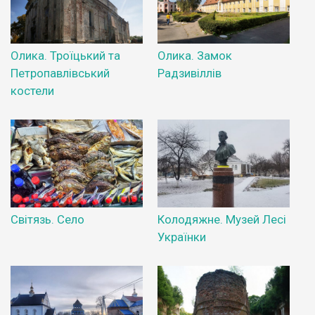
Олика. Троїцький та
Олика. Замок
Петропавлівський
Радзивіллів
костели
Світязь. Село
Колодяжне. Музей Лесі
Українки