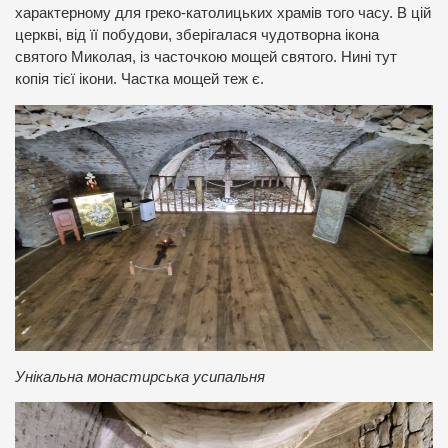
характерному для греко-католицьких храмів того часу. В цій
церкві, від її побудови, зберігалася чудотворна ікона
святого Миколая, із часточкою мощей святого. Нині тут
копія тієї ікони. Частка мощей теж є.
Унікальна монастирська усипальня