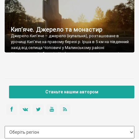
Кип’яче. Джерело та монастир
Джерело Кип’яче – джерело (купальня), розташоване в
урочищі Кип’яче на правому березі р. Ірша в 5 км на південний
захід від селища Чоповичі у Малинському районі
Житомирської області. «Кип’яче» – так місцеві мешканці
назвали джерело, що неподалік селища Чоповичі.
Вважається, що колись вода у джерелі била з такою силою,
що нагадувала кипіння. За легендою, у […]
Станьте нашим автором