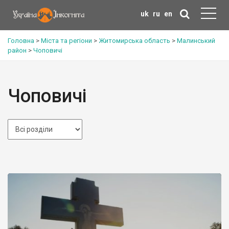
uk
ru
en
Головна
>
Міста та регіони
>
Житомирська область
>
Малинський
район
>
Чоповичі
Чоповичі