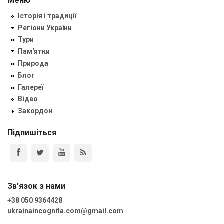
Меню
Історія і традиції
Регіони України
Тури
Пам'ятки
Природа
Блог
Галереї
Відео
Закордон
Підпишіться
Зв'язок з нами
+38 050 9364428
ukrainaincognita.com@gmail.com