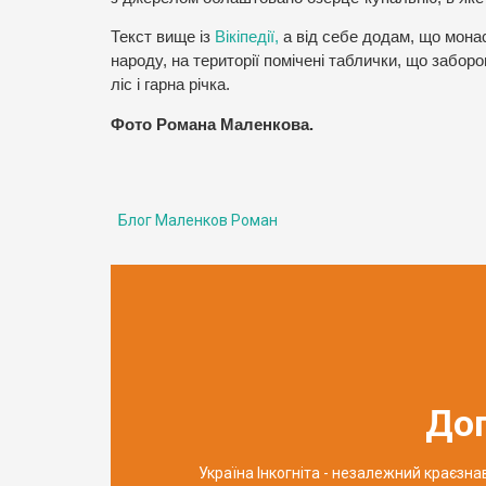
Текст вище із
Вікіпедії,
а від себе додам, що монас
народу, на території помічені таблички, що забор
ліс і гарна річка.
Фото Романа Маленкова.
Блог Маленков Роман
До
Україна Інкогніта - незалежний краєзн