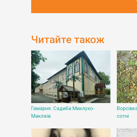
Читайте також
Гамарня. Садиба Миклухо-
Ворсівка
Маклаїв
сотні