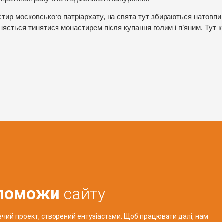
тир московського патріархату, на свята тут збираються натовпи
оняється тинятися монастирем після купання голим і п’яним. Тут 
поможи
сайту
авчий проект, створений ентузіастами. Щоб працювати далі, нам