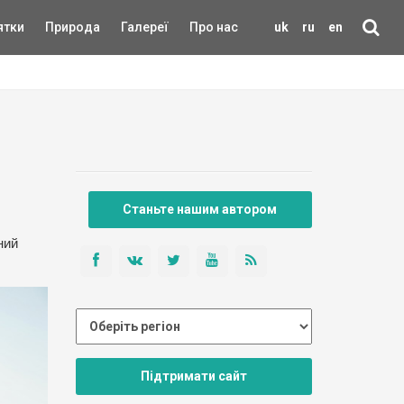
ятки
Природа
Галереї
Про нас
uk
ru
en
Станьте нашим автором
ний
Підтримати сайт