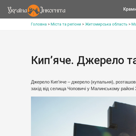
Крам
Головна
>
Міста та регіони
>
Житомирська область
>
Ма
Кип’яче. Джерело т
Джерело Кип’яче – джерело (купальня), розташован
захід від селища Чоповичі у Малинському районі 