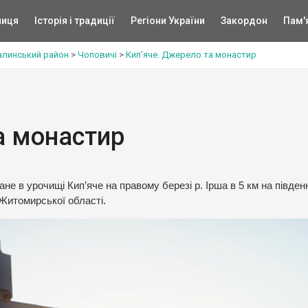
ниця
Історія і традиції
Регіони України
Закордон
Пам'
линський район
>
Чоповичі
>
Кип’яче. Джерело та монастир
а монастир
е в урочищі Кип’яче на правому березі р. Ірша в 5 км на півден
Житомирської області.