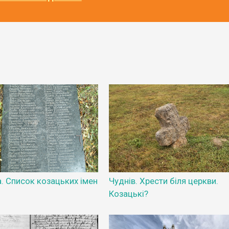
. Список козацьких імен
Чуднів. Хрести біля церкви.
Козацькі?