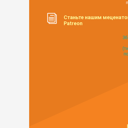
п
Станьте нашим меценато
Patreon
Зб
(т
по