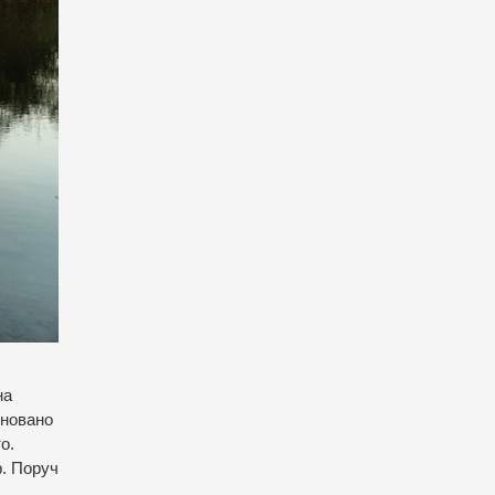
на
сновано
о.
р. Поруч