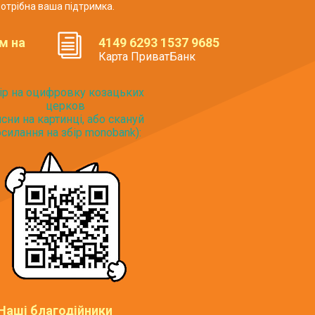
отрібна ваша підтримка.
м на
4149 6293 1537 9685
Карта ПриватБанк
ір на оцифровку козацьких
церков
исни на картинці, або скануй
силання на збір monobank):
Наші благодійники