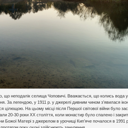
о, що неподалік селища Чоповичі. Вважається, що колись вода у
я. За легендою, у 1911 р. у джерелі дивним чином з’явилася іко
ся цілющою. На цьому місці після Першої світової війни було за
ли 20-30 роки ХХ століття, коли монастир було спалено і закрит
ни Божої Матері з джерелом в урочищі Кип’яче почалося в 1991 
протягом року охочі здійснюють занурення.