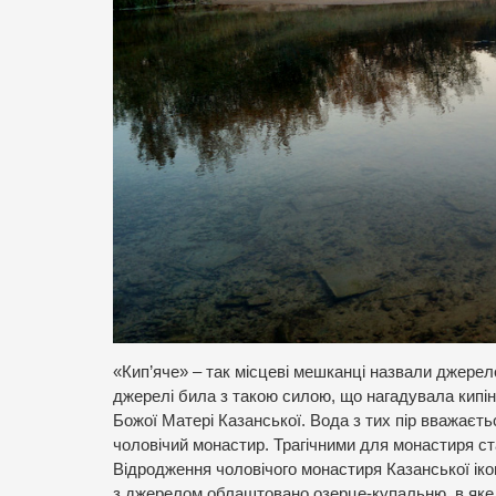
«Кип’яче» – так місцеві мешканці назвали джерел
джерелі била з такою силою, що нагадувала кипінн
Божої Матері Казанської. Вода з тих пір вважаєть
чоловічий монастир. Трагічними для монастиря ста
Відродження чоловічого монастиря Казанської іко
з джерелом облаштовано озерце-купальню, в яке 