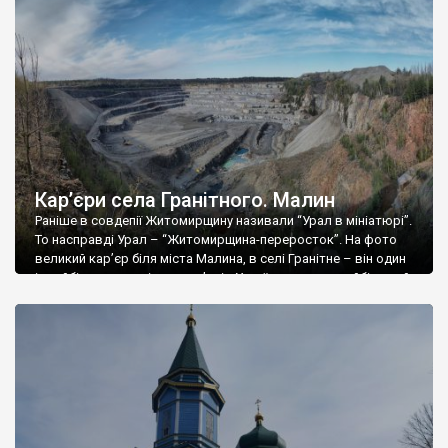
Кар’єри села Гранітного. Малин
Раніше в совдепії Житомирщину називали “Урал в мініатюрі”.
То насправді Урал – “Житомирщина-переросток”. На фото
великий кар’єр біля міста Малина, в селі Гранітне – він один
із найбільших гранітних кар’єрів України, якщо не найбільший.
Його ширина – понад 1200 метрів, а глибина понад 110
метрів. Для розробки гранітів недалеко від Малина у 1928
році радянська […]