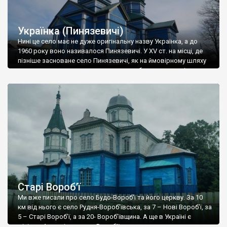
Українка (Пинязевичі)
Нині це село має не дуже оригінальну назву Українка, а до
1960 року воно називалося Пинязевичі. У XV ст. на місці, де
пізніше засноване село Пинязевичі, як на ймовірному шляху
вторгнення турецько-татарських орд, будуються засіки,
службу на яких несли «пеняжні» люди, тобто ті, хто
отримував грошову винагороду з королівської казни —
пеньондзи. Їхнім завданням було […]
Старі Вороб’ї
Ми вже писали про село Будо-Вороб’ї та його церкву. За 10
км від нього є село Рудня-Вороб’ївська, за 7 – Нові Вороб’ї, за
5 – Старі Вороб’ї, а за 20- Вороб’ївщина. А ще в Україні є
мінімум 4 села із назвою Воробіївка – якщо ви думаєте, що