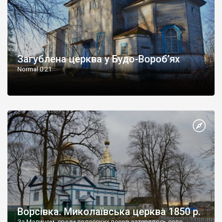
Загублена церква у Будо-Вороб’ях
Normal 0 21
Ворсівка. Миколаївська церква 1850 р.
За Малином, среди полесских лесов затерялось село