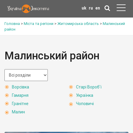
uk
ru
en
Головна
>
Міста та регіони
>
Житомирська область
>
Малинський
район
Малинський район
Ворсівка
Старі Вороб'ї
Гамарня
Українка
Гранітне
Чоповичі
Малин