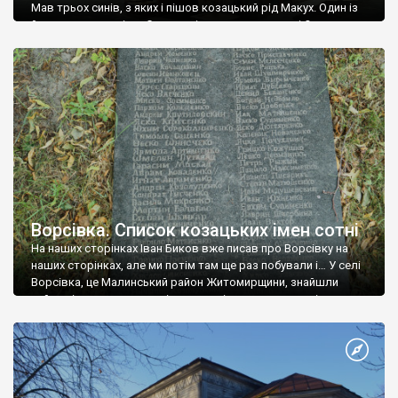
Мав трьох синів, з яких і пішов козацький рід Макух. Один із
його праправнуків – Степан, відзначився у взятті Очакова –
російській загарбницькій битві, яка відбулася у 1788 році – він
першим тоді піднявся на стіну, й встановив на […]
Ворсівка. Список козацьких імен сотні
На наших сторінках Іван Биков вже писав про Ворсівку на
наших сторінках, але ми потім там ще раз побували і… У селі
Ворсівка, це Малинський район Житомирщини, знайшли
неймовірну штуку – гранітну плиту із списком козаків
Ворсівської сотні 1649 року. Це козаки Хмельницького.
Зачаровує розмаїття українських імен: Аврам, Васил, Лаврін,
Овсій, Матвій, Кррес, Яско, Васко, […]