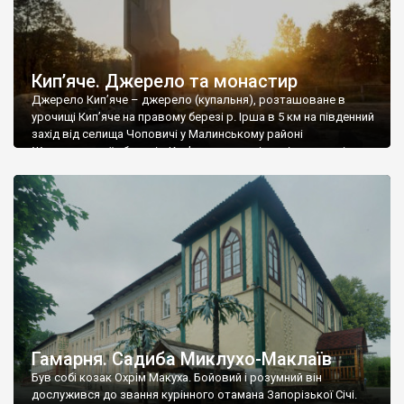
Кип’яче. Джерело та монастир
Джерело Кип’яче – джерело (купальня), розташоване в
урочищі Кип’яче на правому березі р. Ірша в 5 км на південний
захід від селища Чоповичі у Малинському районі
Житомирської області. «Кип’яче» – так місцеві мешканці
назвали джерело, що неподалік селища Чоповичі.
Вважається, що колись вода у джерелі била з такою силою,
що нагадувала кипіння. За легендою, у […]
Гамарня. Садиба Миклухо-Маклаїв
Був собі козак Охрім Макуха. Бойовий і розумний він
дослужився до звання курінного отамана Запорізької Січі.