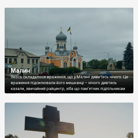
усе це від якоїсь російської кальки – то […]
Малин
Якось складалося враження, що у Малині дивитись нічого. Це
враження підсилювали його мешканці – нічого дивтись
казали, звичайний райцентр, хіба що пам’ятник підпільникам
та Міклусі-Маклаю. От я так теж довго думав, але в n-й раз
помилився – така вона вже наша ненька Україна, мало
розповідає про собі, і про свої міста. Перше, що ми оцінили
[…]