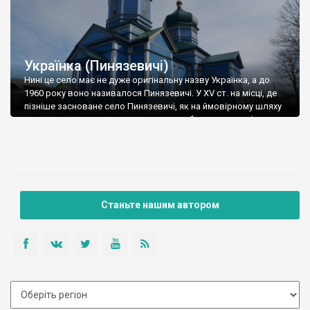
Українка (Пинязевичі)
Нині це село має не дуже оригінальну назву Українка, а до
1960 року воно називалося Пинязевичі. У XV ст. на місці, де
пізніше засноване село Пинязевичі, як на ймовірному шляху
вторгнення турецько-татарських орд, будуються засіки,
службу на яких несли «пеняжні» люди, тобто ті, хто
отримував грошову винагороду з королівської казни —
пеньондзи. Їхнім завданням було […]
Станьте нашим автором