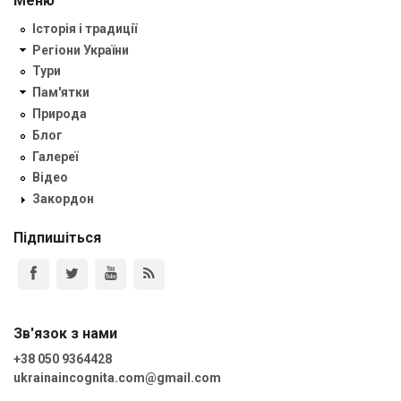
Меню
Історія і традиції
Регіони України
Тури
Пам'ятки
Природа
Блог
Галереї
Відео
Закордон
Підпишіться
Зв'язок з нами
+38 050 9364428
ukrainaincognita.com@gmail.com