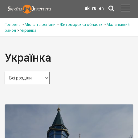
uk
ru
en
Головна
>
Міста та регіони
>
Житомирська область
>
Малинський
район
>
Українка
Українка