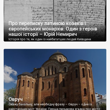
Про переписку латиною козаків і
європейських монархів. Один з героїв
нашої історії – Юрій Немирич
Історія про те, як один із найбагатших людей Київщини
воював у польському, шведському і козацькому війську, мав
видатні здібності математика, написав кілька глибоких
наукових текстів, уклав договір зі Швецією, за яким
визнавалась незалежність української держави, розробив і
намагався захистити договір про створення чогось
подібного на сучасний Європейський Союз, був однаково
ненависний полякам і московитам, за […]
Овруч
Скажу банальну, але необхідну фразу – Овруч – одне із
найстаріших міст України. Перша письмова згадка про місто