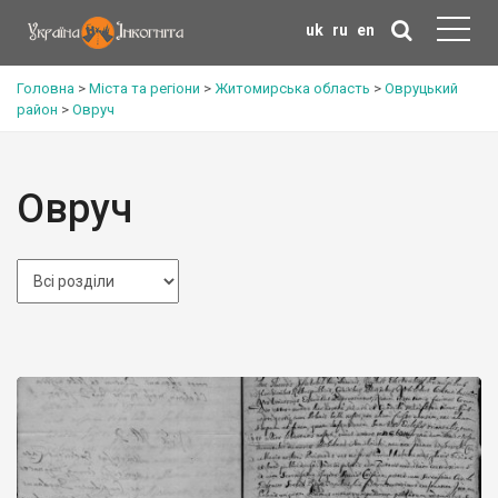
uk
ru
en
Головна
>
Міста та регіони
>
Житомирська область
>
Овруцький
район
>
Овруч
Овруч