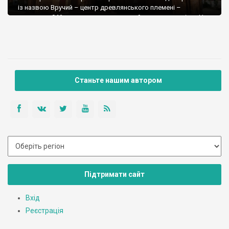
із назвою Вручий – центр древлянського племені –
датується 946 роком, хоча заснували його точно раніше. Не
так вже й багато в Україні міст, які існували до хрещення Русі.
Згідно із Іпатіївським літописом, у Овручі загинув князь […]
Станьте нашим автором
Підтримати сайт
Вхід
Реєстрація