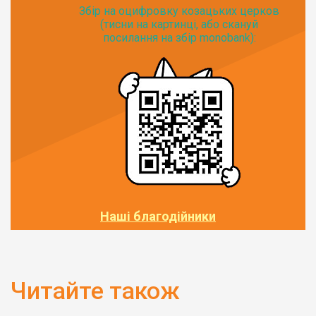
Збір на оцифровку козацьких церков
(тисни на картинці, або скануй
посилання на збір monobank):
Наші благодійники
Читайте також