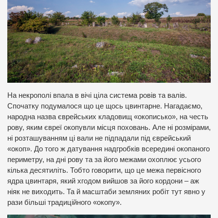
На некрополі впала в вічі ціла система ровів та валів.
Спочатку подумалося що це щось цвинтарне. Нагадаємо,
народна назва єврейських кладовищ «окописько», на честь
рову, яким євреї окопувли місця поховань. Але ні розмірами,
ні розташуванням ці вали не підпадали під єврейський
«окоп». До того ж датування надгробків всередині окопаного
периметру, на дні рову та за його межами охоплює усього
кілька десятиліть. Тобто говорити, що це межа первісного
ядра цвинтаря, який хгодом вийшов за його кордони – аж
ніяк не виходить. Та й масштаби земляних робіт тут явно у
рази більші традиційного «окопу».