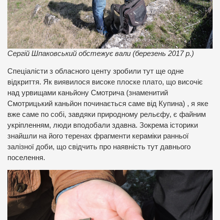
Сергій Шпаковський обстежує вали (березень 2017 р.)
Спеціалісти з обласного центу зробили тут ще одне
відкриття. Як виявилося високе плоске плато, що височіє
над урвищами каньйону Смотрича (знаменитий
Смотрицький каньйон починається саме від Купина) , я яке
вже саме по собі, завдяки природному рельєфу, є файним
укріпленням, люди вподобали здавна. Зокрема історики
знайшли на його теренах фрагменти кераміки ранньої
залізної доби, що свідчить про наявність тут давнього
поселення.