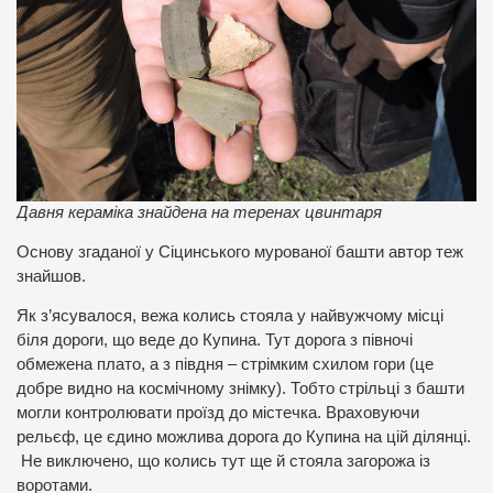
Давня кераміка знайдена на теренах цвинтаря
Основу згаданої у Сіцинського мурованої башти автор теж
знайшов.
Як з’ясувалося, вежа колись стояла у найвужчому місці
біля дороги, що веде до Купина. Тут дорога з півночі
обмежена плато, а з півдня – стрімким схилом гори (це
добре видно на космічному знімку). Тобто стрільці з башти
могли контролювати проїзд до містечка. Враховуючи
рельєф, це єдино можлива дорога до Купина на цій ділянці.
Не виключено, що колись тут ще й стояла загорожа із
воротами.