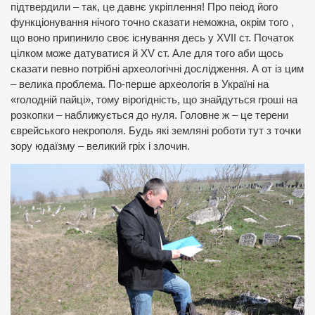
підтвердили – так, це давнє укріплення! Про пеіод його
функціонування нічого точно сказати неможна, окрім того ,
що воно припинило своє існування десь у XVII ст. Початок
цілком може датуватися й XV ст. Але для того аби щось
сказати певно потрібні археологічні дослідження. А от із цим
– велика проблема. По-перше археологія в Україні на
«голодній пайці», тому вірогідність, що знайдуться гроші на
розкопки – наближується до нуля. Головне ж – це терени
єврейського некрополя. Будь які земляні роботи тут з точки
зору юдаїзму – великий гріх і злочин.