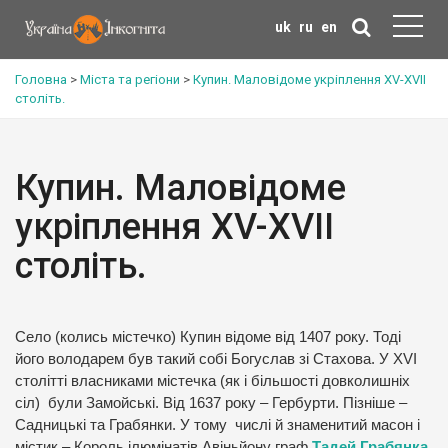
uk
ru
en
Головна
>
Міста та регіони
>
Купин. Маловідоме укріплення XV-XVII
століть.
Купин. Маловідоме
укріплення XV-XVII
століть.
Село (колись містечко) Купин відоме від 1407 року. Тоді
його володарем був такий собі Богуслав зі Стахова. У XVI
столітті власниками містечка (як і більшості довколишніх
сіл) були Замойські. Від 1637 року – Гербурти. Пізніше –
Садницькі та Грабянки. У тому числі й знаменитий масон і
містик – Король ілюмінатів Авіньйону граф
Тадей Грабянка
.