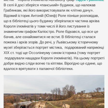
В селі й досі зберігся «панський» будинок, що належав
Грабянкам, які його використовували як «літню дачу».
Відомий історик Антоній (Юзеф) Роле пізніше розповідав,
що в бібліотеці цього будинку зберігалася частина архіва
Короля ілюмінатів у томи числі й його листування із
знаменитим графом Каліостро. Роле бідкався, що все це
бачив, але ознайомитися не встиг. В бібліотеці сталася
пожежа і архів згорів. До речі, у Львівському історичному
музеї зберігається портрет містика, подарований наприкінці
ХІХ ст. тоді ще Оссолінеуму сином історика (тому портрет
подарували нащадки Короля ілюмінатів). На цьому портреті
добре видно сліди вогню та кіптяви. Вірогідно це єдине, що
вдалося врятувати з палаючої бібліотеки.