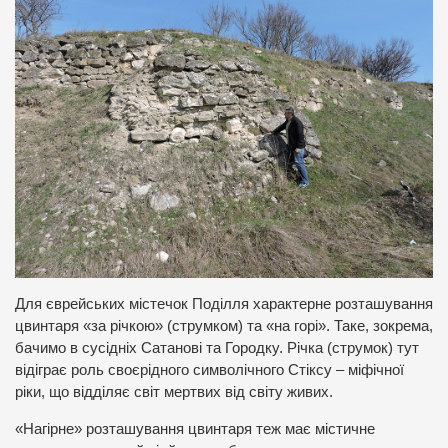
Для єврейських містечок Поділля характерне розташування
цвинтаря «за річкою» (струмком) та «на горі». Таке, зокрема,
бачимо в сусідніх Сатанові та Городку. Річка (струмок) тут
відіграє роль своєрідного символічного Стіксу – міфічної
ріки, що відділяє світ мертвих від світу живих.
«Нагірне» розташування цвинтаря теж має містичне