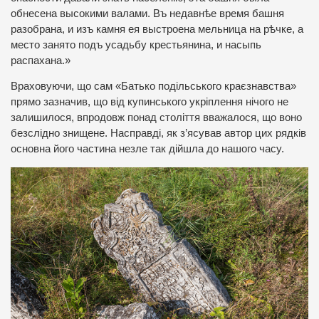
обнесена высокими валами. Въ недавнѣе время башня
разобрана, и изъ камня ея выстроена мельница на рѣчке, а
место занято подъ усадьбу крестьянина, и насыпь
распахана.»
Враховуючи, що сам «Батько подільського краєзнавства»
прямо зазначив, що від купинського укріплення нічого не
залишилося, впродовж понад століття вважалося, що воно
безслідно знищене. Насправді, як з’ясував автор цих рядків
основна його частина незле так дійшла до нашого часу.