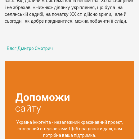
зась. Від долини ж система валів непомітна. Хоча священик
і не збрехав. «Нижню» ділянку укріплення, що була на
селянській садибі, на початку ХХ ст. дійсно зрили, але й
сьогодні, як добре придивитися, можна побачити її сліди.
Блог Дмитро Смотрич
Допоможи
сайту
Україна Інкогніта - незалежний краєзнавчий проект,
створений ентузіастами. Щоб працювати далі, нам
потрібна ваша підтримка.