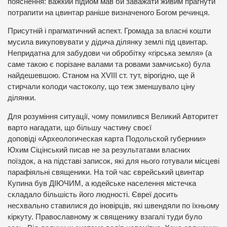
пояснення: важкий підйом мав би заважати живим прагнути
потрапити на цвинтар раніше визначеного Богом речинця.
Присутній і прагматичний аспект. Громада за власні кошти
мусила викуповувати у дідича ділянку землі під цвинтар.
Непридатна для забудови чи обробітку «гірська земля» (а
саме такою є порізане валами та ровами замчисько) була
найдешевшою. Станом на XVIII ст. тут, вірогідно, ще й
стирчали колоди частоколу, що теж зменшувало ціну
ділянки.
Для розуміння ситуації, чому помилився Великий Авторитет
варто нагадати, що більшу частину своєї
доповіді «Археологическая карта Подольской губернии»
Юхим Сіцінський писав не за результатами власних
поїздок, а на підставі записок, які для нього готували місцеві
парафіяльні священики. На той час єврейський цвинтар
Купина був ДІЮЧИМ, а юдейське населення містечка
складало більшість його людності. Євреї досить
несхвально ставилися до іновірців, які швендяли по їхньому
кіркуту. Православному ж священику взагалі туди було