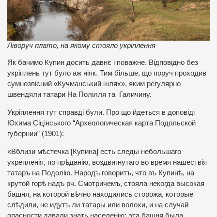
Ліворуч плато, на якому стояло укріплення
Як бачимо Купин досить давнє і поважне. Відповідно без
укріплень тут було аж ніяк. Тим більше, що поруч проходив
сумнозвісний «Кучманський шлях», яким регулярно
швендяли татари На Полілля та Галичину.
Укріплення тут справді були. Про що йдеться в доповіді
Юхима Сіцінського “Археологическая карта Подольской
губернии” (1901):
«Вблизи мѣстечка [Купина] есть следы небольшаго
укрепленія, по прѣданію, воздвигнутаго во время нашествія
татаръ на Подолію. Народъ говоритъ, что въ Купинѣ, на
крутой горѣ надъ рч. Смотричемъ, стояла некогда высокая
башня, на которой вѣчно находились сторожа, которые
слѣдили, не идутъ ли татары или волохи, и на случай
опасности давали знать населенію; эта башня была