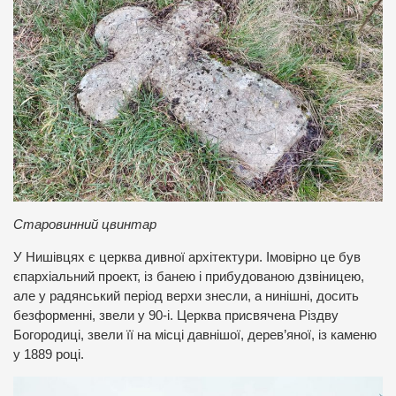
Старовинний цвинтар
У Нишівцях є церква дивної архітектури. Імовірно це був
єпархіальний проект, із банею і прибудованою дзвіницею,
але у радянський період верхи знесли, а нинішні, досить
безформенні, звели у 90-і. Церква присвячена Різдву
Богородиці, звели її на місці давнішої, дерев’яної, із каменю
у 1889 році.