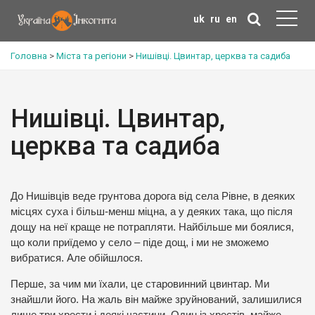
uk
ru
en
Головна
>
Міста та регіони
>
Нишівці. Цвинтар, церква та садиба
Нишівці. Цвинтар,
церква та садиба
До Нишівців веде грунтова дорога від села Рівне, в деяких
місцях суха і більш-менш міцна, а у деяких така, що після
дощу на неї краще не потрапляти. Найбільше ми боялися,
що коли приїдемо у село – піде дощ, і ми не зможемо
вибратися. Але обійшлося.
Перше, за чим ми їхали, це старовинний цвинтар. Ми
знайшли його. На жаль він майже зруйнований, залишилися
лише три хрести і деякі частини. Один із хрестів, майже