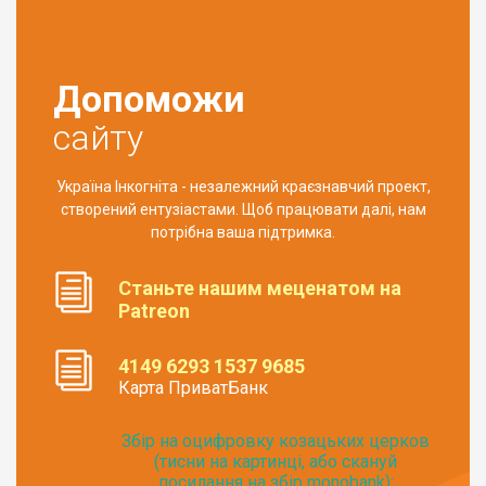
Допоможи
сайту
Україна Інкогніта - незалежний краєзнавчий проект,
створений ентузіастами. Щоб працювати далі, нам
потрібна ваша підтримка.
Станьте нашим меценатом на
Patreon
4149 6293 1537 9685
Карта ПриватБанк
Збір на оцифровку козацьких церков
(тисни на картинці, або скануй
посилання на збір monobank):