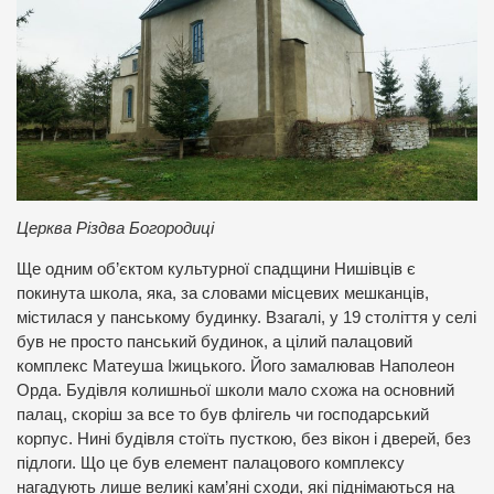
Церква Різдва Богородиці
Ще одним об’єктом культурної спадщини Нишівців є
покинута школа, яка, за словами місцевих мешканців,
містилася у панському будинку. Взагалі, у 19 століття у селі
був не просто панський будинок, а цілий палацовий
комплекс Матеуша Іжицького. Його замалював Наполеон
Орда. Будівля колишньої школи мало схожа на основний
палац, скоріш за все то був флігель чи господарський
корпус. Нині будівля стоїть пусткою, без вікон і дверей, без
підлоги. Що це був елемент палацового комплексу
нагадують лише великі кам’яні сходи, які піднімаються на