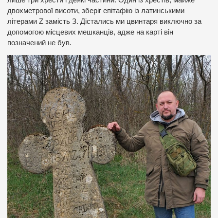
двохметрової висоти, зберіг епітафію із латинськими
літерами Z замість З. Дістались ми цвинтаря виключно за
допомогою місцевих мешканців, адже на карті він
позначений не був.