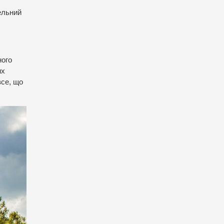
ельний
ного
их
все, що