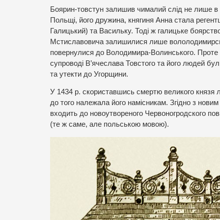
Боярин-товстун залишив чималий слід не лише в топ
Польщі, його дружина, княгиня Анна стала регент
Галицький) та Васильку. Тоді ж галицьке боярство
Мстиславовича залишилися лише вололодимирські 
повернулися до Володимира-Волинського. Проте н
супроводі В’ячеслава Товстого та його людей бул
та утекти до Угорщини.
У 1434 р. скориставшись смертю великого князя л
до того належала його намісникам. Згідно з новим
входить до новоутвореного Червоногродского пові
(те ж саме, але польською мовою).