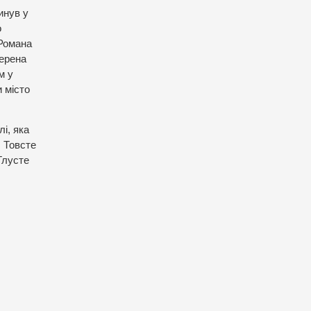
инув у
о
 Романа
зерена
м у
 місто
і, яка
, Товсте
Тлусте