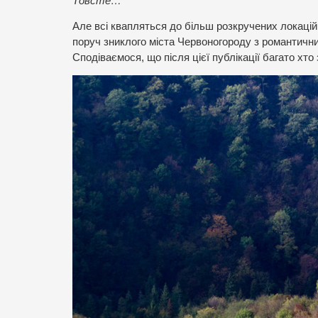
Товсте…
Але всі квапляться до більш розкручених локацій 
поруч зниклого міста Червоногороду з романтич
Сподіваємося, що після цієї публікації багато хто