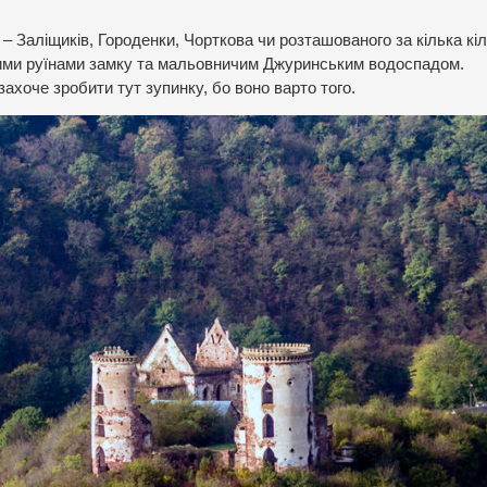
– Заліщиків, Городенки, Чорткова чи розташованого за кілька кі
ними руїнами замку та мальовничим Джуринським водоспадом.
 захоче зробити тут зупинку, бо воно варто того.