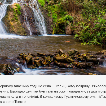
ершому власнику тоді ще села — галицькому боярину В’ячесла
чу. Вірогідно цей пан був таки нівроку «жирдяєм», звідки й от
лишив слід в топоніміці. В колишньому Гусятинському р-ні, тієї ж
ж є село Товсте.