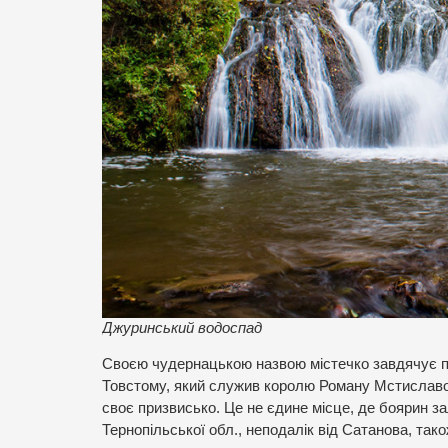
Джуринський водоспад
Своєю чудернацькою назвою містечко завдячує п
Товстому, який служив королю Роману Мстиславови
своє призвисько. Це не єдине місце, де боярин за
Тернопільської обл., неподалік від Сатанова, тако