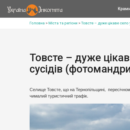
Крам
Головна
>
Міста та регіони
>
Товсте – дуже цікаве село 
Товсте – дуже цікав
сусідів (фотомандри
Селище Товсте, що на Тернопільщині, пересічном
чималий туристичний трафік.