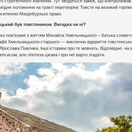
го стратегічного значення. Тут зводиться замок, що контролював
гідне положення на тракті перетворює Товсте на великий торгів
 поселенню Магдебурзьке право.
ький був товстянином. Вигадка чи ні?
чко пов’язане з життям Михайла Хмельницького – батька славет
рафії Хмельницького-старшого — виключно відкриття товстенськ
Ярослава Павлика. Інші історики про те мовчать. Відповідно на 
сисом, але гіпотеза цікава і про неї варто згадати.