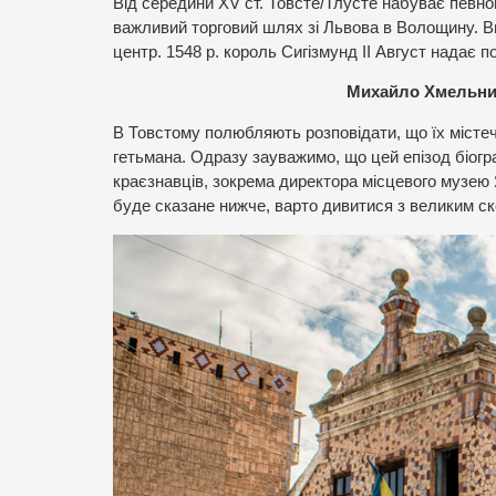
Від середини XV ст. Товсте/Тлусте набуває певно
важливий торговий шлях зі Львова в Волощину. Ви
центр. 1548 р. король Сигізмунд II Август надає
Михайло Хмельниц
В Товстому полюбляють розповідати, що їх місте
гетьмана. Одразу зауважимо, що цей епізод біог
краєзнавців, зокрема директора місцевого музею 
буде сказане нижче, варто дивитися з великим скеп