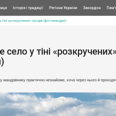
ниця
Історія і традиції
Регіони України
Закордон
Пам'
у тіні «розкручених» сусідів (фотомандри)
е село у тіні «розкручених
)
у мандрівнику практично незнайоме, хоча через нього й проходя