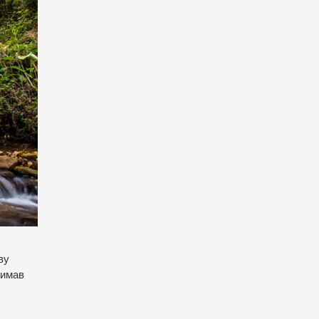
ву
римав