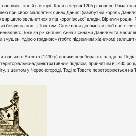
оніміці, але й в історії. Коли в червні 1205 р. король Роман заг
шею при своїх малолітніх синах Данилі (майбутній король Данил
 вирішило звільнитися з під королівської влади. Вірними родині
бояри на чолі з Товстим. Саме вони допомогли сім’ї свого сю
енадовго. Вже за рік княгиня Анна з синами Данилом та Василе
и змушені «дірою градною» (тобто підземним хідником) залишити
итовського Вітовта (1430 р) поляки перебирають владу на Поділл
 територіально-адміністративним поділом, прийнятим в 1435 році
ту, з центом у Червоногороді. Тоді ж Товсте перетворюється на 