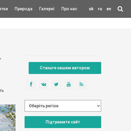
ятки
Природа
Галереї
Про нас
uk
ru
en
»
Станьте нашим автором
ть
Підтримати сайт