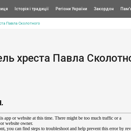
ниця
Історія і традиції
Регіони України
Закордон
Пам'
еста Павла Сколотного
ель хреста Павла Сколотн