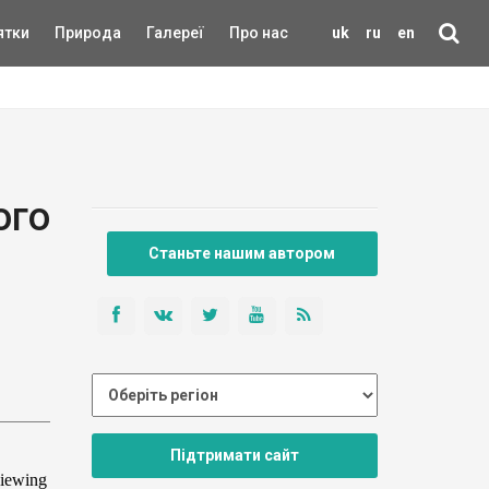
ятки
Природа
Галереї
Про нас
uk
ru
en
ого
Станьте нашим автором
Підтримати сайт