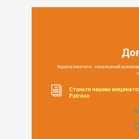
До
Україна Інкогніта - незалежний краєзн
п
Станьте нашим меценато
Patreon
Зб
(т
по