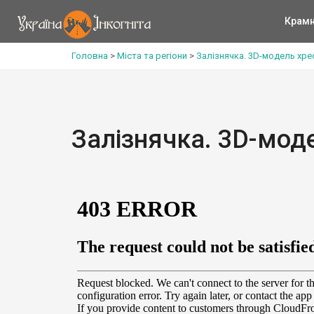
Крам
Головна
>
Міста та регіони
>
Залізнячка. 3D-модель хр
Залізнячка. 3D-мод