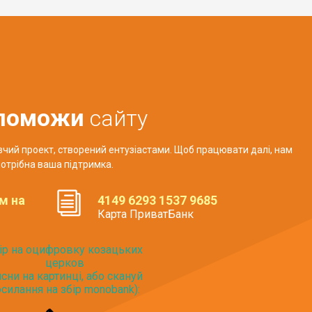
поможи
сайту
авчий проект, створений ентузіастами. Щоб працювати далі, нам
отрібна ваша підтримка.
м на
4149 6293 1537 9685
Карта ПриватБанк
ір на оцифровку козацьких
церков
исни на картинці, або скануй
силання на збір monobank):