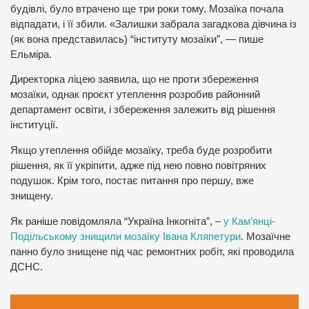
будівлі, було втрачено ще три роки тому. Мозаїка почала
відпадати, і її збили. «Залишки забрала загадкова дівчина із
(як вона представилась) “інституту мозаїки”, — пише
Ельміра.
Директорка ліцею заявила, що не проти збереження
мозаїки, однак проєкт утеплення розробив районний
департамент освіти, і збереження залежить від рішення
інституції.
Якщо утеплення обійде мозаїку, треба буде розробити
рішення, як її укріпити, адже під нею повно повітряних
подушок. Крім того, постає питання про першу, вже
знищену.
Як раніше повідомляла “Україна Інкогніта”, –
у Кам’янці-
Подільському знищили мозаїку Івана Кляпетури
. Мозаїчне
панно було знищене під час ремонтних робіт, які проводила
ДСНС.