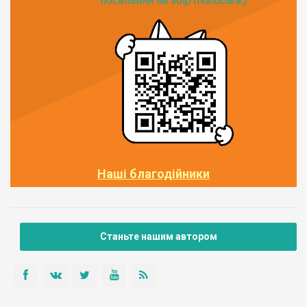
посилання на збір monobank):
Наші благодійники
Станьте нашим автором