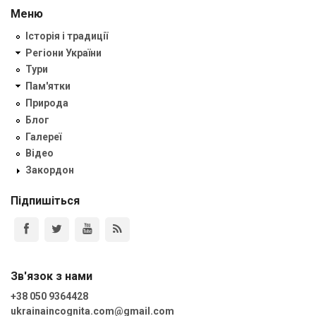
Меню
Історія і традиції
Регіони України
Тури
Пам'ятки
Природа
Блог
Галереї
Відео
Закордон
Підпишіться
Зв'язок з нами
+38 050 9364428
ukrainaincognita.com@gmail.com