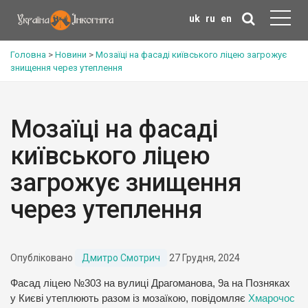
uk
ru
en
Головна
>
Новини
>
Мозаїці на фасаді київського ліцею загрожує
знищення через утеплення
Мозаїці на фасаді
київського ліцею
загрожує знищення
через утеплення
Опубліковано
Дмитро Смотрич
27 Грудня, 2024
Фасад ліцею №303 на вулиці Драгоманова, 9а на Позняках
у Києві утеплюють разом із мозаїкою, повідомляє
Хмарочос