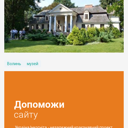
Волинь
музей
Допоможи
сайту
Україна Інкогніта - незалежний краєзнавчий проект,