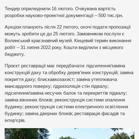
Тендер оприлюднили 16 лютого. Очікувана вартість
розробки науково-проектної документації – 500 тис.грн.
Аукціон планують після 22 лютого, охочі подати пропозиції
можуть зробити це до 25 лютого. Замовником послуги є
Волинський краєзнавчий музей. Кінцевий термін виконання
робіт – 31 липня 2022 року. Кошти виділили з місцевого
бюджету.
Проєкт реставрації має передбачати: підсилення/заміна
конструкцій даху та обробку дерев’яних конструкцій; заміна
покриття даху; блискавкозахист; заміна утеплювача
мансардного поверху; гідроізоляція стін підвалу;
підсилення/заміна несучих балок та перекриттів підвалу;
заміна віконних блоків; реконструкція системи опалення
будинку; реконструкція системи електричного освітлення
будинку; заміна дверних блоків; реставрація фасадів та
інтер’єрів.