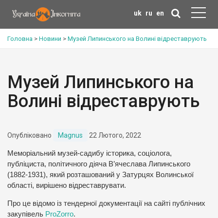
uk
ru
en
Головна
>
Новини
>
Музей Липинського на Волині відреставрують
Музей Липинського на
Волині відреставрують
Опубліковано
Magnus
22 Лютого, 2022
Меморіальний музей-садибу історика, соціолога,
публіциста, політичного діяча В’ячеслава Липинського
(1882-1931), який розташований у Затурцях Волинської
області, вирішено відреставрувати.
Про це відомо із тендерної документації на сайті публічних
закупівель
ProZorro
.