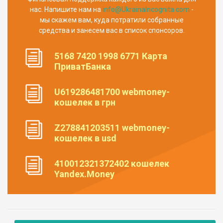
нас. Напишите нам на
info@UkrainaIncognita.com
-
мы скажем вам, куда потратили собранные
средства и занесем вас в список спонсоров.
5168 7420 1998 6771 Карта
ПриватБанка
U619286481700 webmoney-
кошелек в грн
Z278841203511 webmoney-
кошелек в usd
410012321372402 кошелек
Yandex.Money