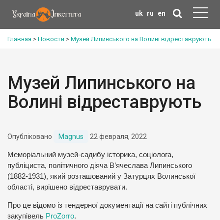
uk
ru
en
Главная
>
Новости
>
Музей Липинського на Волині відреставрують
Музей Липинського на
Волині відреставрують
Опубліковано
Magnus
22 февраля, 2022
Меморіальний музей-садибу історика, соціолога,
публіциста, політичного діяча В’ячеслава Липинського
(1882-1931), який розташований у Затурцях Волинської
області, вирішено відреставрувати.
Про це відомо із тендерної документації на сайті публічних
закупівель
ProZorro
.