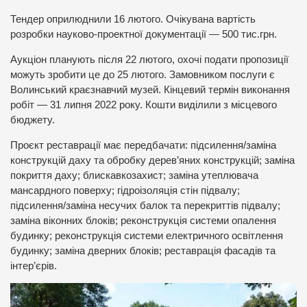
Тендер оприлюднили 16 лютого. Очікувана вартість
розробки науково-проектної документації — 500 тис.грн.
Аукціон планують після 22 лютого, охочі подати пропозиції
можуть зробити це до 25 лютого. Замовником послуги є
Волинський краєзнавчий музей. Кінцевий термін виконання
робіт — 31 липня 2022 року. Кошти виділили з місцевого
бюджету.
Проєкт реставрації має передбачати: підсилення/заміна
конструкцій даху та обробку дерев’яних конструкцій; заміна
покриття даху; блискавкозахист; заміна утеплювача
мансардного поверху; гідроізоляція стін підвалу;
підсилення/заміна несучих балок та перекриттів підвалу;
заміна віконних блоків; реконструкція системи опалення
будинку; реконструкція системи електричного освітлення
будинку; заміна дверних блоків; реставрація фасадів та
інтер’єрів.