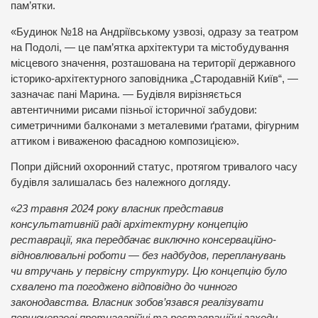
пам’ятки.
«Будинок №18 на Андріївському узвозі, одразу за театром
на Подолі, — це пам’ятка архітектури та містобудування
місцевого значення, розташована на території державного
історико-архітектурного заповідника „Стародавній Київ“, —
зазначає пані Марина. — Будівля вирізняється
автентичними рисами пізньої історичної забудови:
симетричними балконами з металевими ґратами, фігурним
аттиком і виваженою фасадною композицією».
Попри дійсний охоронний статус, протягом тривалого часу
будівля залишалась без належного догляду.
«23 травня 2024 року власник представив
консультативній раді архітектурну концепцію
реставрації, яка передбачає виключно консерваційно-
відновлювальні роботи — без надбудов, перепланувань
чи втручань у первісну структуру. Цю концепцію було
схвалено та погоджено відповідно до чинного
законодавства. Власник зобов’язався реалізувати
першочергові протиаварійні та реставраційні заходи.