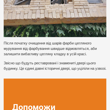
Після початку очищення від шарів фарби цегляного
мурування від фарбування швидше відмовляться, аби
залишити вибагливу цегляну кладку в усій красі.
Звісно що будуть реставровані і знамениті двері цього
будинку. Це єдині давні історичні двері, що уціліли на узвозі.
Допоможи