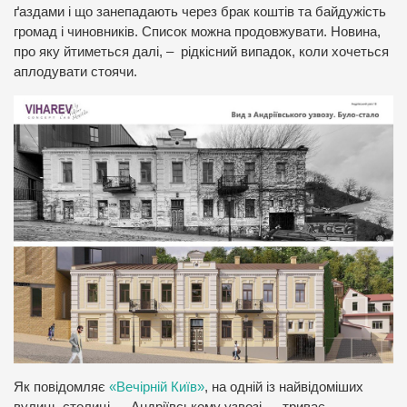
ґаздами і що занепадають через брак коштів та байдужість
громад і чиновників. Список можна продовжувати. Новина,
про яку йтиметься далі, – рідкісний випадок, коли хочеться
аплодувати стоячи.
Як повідомляє
«Вечірній Київ»
, на одній із найвідоміших
вулиць столиці — Андріївському узвозі — триває