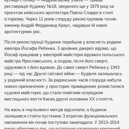
реставрація будинку №18, зведеного ще у 1879 році за
проєктом київського архітектора Павла Спарро в стилі
історизму. Через 12 років споруду реконструював технік-
інженер Андрій Фердинанд Краус, надавши їй нових
архітектурних рис.
Після реконструкції будинок перейшов у власність родини
ювеліра Йосифа Ребенка. З архівних джерел відомо, що
Йосиф працював у ювелірній майстерні відомого польського
майстра Ярославського, а згодом, після його смерті,
одружився з його вдовою. До самої смерті Ребенка у 1943
році — під час Другої світової війни — будівля залишалась
у родинній власності. За радянських часів споруда набула
нового призначення: у просторих приміщеннях розмістилися
художні майстерні, що стали помітним осередком
мистецького життя Києва другої половини XX століття.
На жаль в «нульових» митців відселили, а будинок
залишився стояти пусткоюю З втратою функціонального
наповнення він почав поступово занепадати. У 2013–2014
роках обвалився дах, що остаточно засвідчило критичний