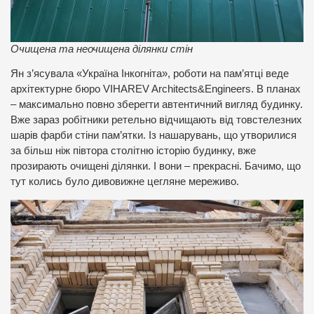
Очищена та неочищена ділянки стін
Ян з’ясувала «Україна Інкогніта», роботи на пам’ятці веде
архітектурне бюро VIHAREV Architects&Engineers. В планах
– максимально повно зберегти автентичний вигляд будинку.
Вже зараз робітники ретельно відчищають від товстелезних
шарів фарби стіни пам’ятки. Із нашарувань, що утворилися
за більш ніж півтора столітню історію будинку, вже
прозирають очищені ділянки. І вони – прекрасні. Бачимо, що
тут колись було дивовижне цегляне мереживо.