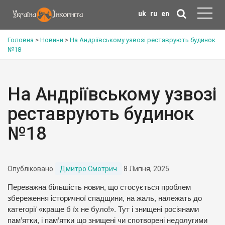
uk
ru
en
Головна
>
Новини
>
На Андріївському узвозі реставрують будинок
№18
На Андріївському узвозі
реставрують будинок
№18
Опубліковано
Дмитро Смотрич
8 Липня, 2025
Переважна більшість новин, що стосується проблем
збереження історичної спадщини, на жаль, належать до
категорії «краще б їх не було!». Тут і знищені росіянами
пам’ятки, і пам’ятки що знищені чи спотворені недолугими